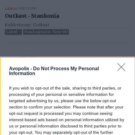
ΝΟΕ 17,2000
ΔΙΕΘΝΗ
Outkast - Stankonia
Καλλιτέχνης:
Outkast
Label:
-
Κυκλοφορία:
Νοε-00
ΝΟΕ 16,2000
ΔΙΕΘΝΗ
Hefner - We Love the City
Avopolis -
Do Not Process My Personal
Information
Καλλιτέχνης:
Hefner
Label:
-
Κυκλοφορία:
Νοε-00
If you wish to opt-out of the sale, sharing to third parties, or
processing of your personal or sensitive information for
targeted advertising by us, please use the below opt-out
section to confirm your selection. Please note that after your
ΝΟΕ 14,2000
ΔΙΕΘΝΗ
Goldfrapp - Felt Mountain
opt-out request is processed you may continue seeing
interest-based ads based on personal information utilized by
Καλλιτέχνης:
Goldfrapp
us or personal information disclosed to third parties prior to
Label:
-
Κυκλοφορία:
Νοε-00
your opt-out. You may separately opt-out of the further