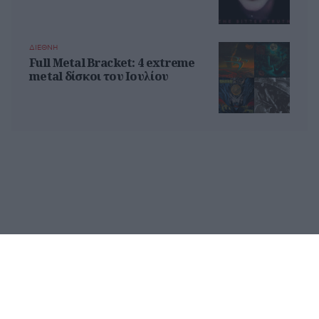
ΔΙΕΘΝΗ
Full Metal Bracket: 4 extreme
metal δίσκοι του Ιουλίου