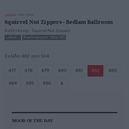
ΝΟΕ 7,2000
ΔΙΕΘΝΗ
Squirrel Nut Zippers - Bedlam Ballroom
Καλλιτέχνης:
Squirrel Nut Zippers
Label:
-
Κυκλοφορία:
Νοε-00
Σελίδα 482 από 504
477
478
479
480
481
482
483
484
485
486
MOOD OF THE DAY