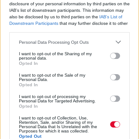
disclosure of your personal information by third parties on the
IAB’s list of downstream participants. This information may
also be disclosed by us to third parties on the
IAB’s List of
ΝΟΕ 13,2000
ΔΙΕΘΝΗ
Downstream Participants
that may further disclose it to other
OST - Vengo
third parties.
Καλλιτέχνης:
OST
Personal Data Processing Opt Outs
Label:
-
Κυκλοφορία:
Νοε-00
I want to opt-out of the Sharing of my
personal data.
Opted In
ΝΟΕ 12,2000
ΔΙΕΘΝΗ
I want to opt-out of the Sale of my
Elf Power - The Winter Is Coming
Personal Data.
Opted In
Καλλιτέχνης:
Elf Power
Label:
-
Κυκλοφορία:
Νοε-00
I want to opt-out of processing my
Personal Data for Targeted Advertising.
Opted In
I want to opt-out of Collection, Use,
Retention, Sale, and/or Sharing of my
ΝΟΕ 12,2000
ΔΙΕΘΝΗ
Personal Data that Is Unrelated with the
OPM - Menace To Sobriety
Purposes for which it was collected.
Opted Out