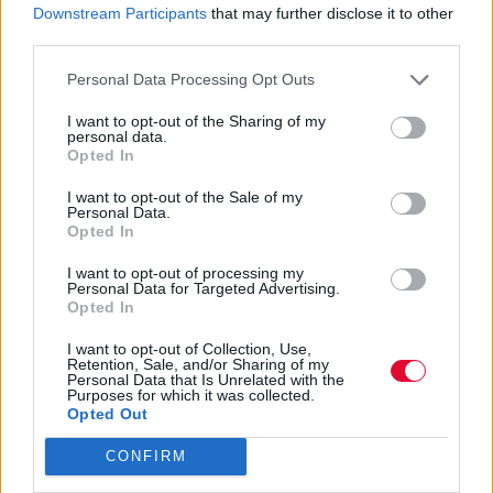
ΣΕΠ 14,2021
MARKET
Downstream Participants
that may further disclose it to other
«ΜΑΜΟΣ Διαδικτυακή Ραδιοφωνία»
third parties.
Το podcast της μπύρας Μάμος επιστρέφει με πάθος
Personal Data Processing Opt Outs
ασίγαστο!
I want to opt-out of the Sharing of my
personal data.
Opted In
I want to opt-out of the Sale of my
Personal Data.
Opted In
I want to opt-out of processing my
Personal Data for Targeted Advertising.
Opted In
I want to opt-out of Collection, Use,
Retention, Sale, and/or Sharing of my
Personal Data that Is Unrelated with the
Purposes for which it was collected.
Opted Out
CONFIRM