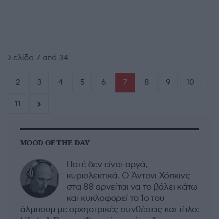
Σελίδα 7 από 34
2
3
4
5
6
7
8
9
10
11
MOOD OF THE DAY
Ποτέ δεν είναι αργά,
κυριολεκτικά. Ο Άντονι Χόπκινς
στα 88 αρνείται να το βάλει κάτω
και κυκλοφορεί το 1ο του
άλμπουμ με ορχηστρικές συνθέσεις και τίτλο: