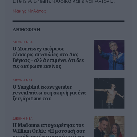
Life Is A Dream. Φυσικά και είναι Άντονι...
Μάκης Μηλάτος
ΔΗΜΟΦΙΛΗ
ΔΙΕΘΝΗ ΝΕΑ
Ο Morrissey ακύρωσε
τέσσερις συναυλίες στο Λας
Βέγκας – αλλά επιμένει ότι δεν
τις ακύρωσε εκείνος
ΔΙΕΘΝΗ ΝΕΑ
Ο Yungblud έκανε gender
reveal πάνω στη σκηνή για ένα
ζευγάρι fans του
ΔΙΕΘΝΗ ΝΕΑ
Η Madonna αποχαιρέτησε τον
William Orbit: «Η μουσική σου
μου έδωσε ένα μαγικό χαλί για