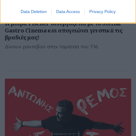
Data Deletion
Data Access
Privacy Policy
ΣΕΠ 13,2021
MARKET
H μπίρα Fischer συνεργάζεται με το Stellar
Gastro Cinema και απογειώνει γευστικά τις
βραδιές μας!
Δίνουν ραντεβού στην ταράτσα του Τ16.