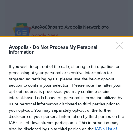
Ακολούθησε το Avopolis Network στο
Google News
Avopolis -
Do Not Process My Personal
Information
MOOD OF THE DAY
If you wish to opt-out of the sale, sharing to third parties, or
processing of your personal or sensitive information for
targeted advertising by us, please use the below opt-out
Ποτέ δεν είναι αργά,
section to confirm your selection. Please note that after your
κυριολεκτικά. Ο Άντονι Χόπκινς
opt-out request is processed you may continue seeing
στα 88 αρνείται να το βάλει κάτω
interest-based ads based on personal information utilized by
και κυκλοφορεί το 1ο του
us or personal information disclosed to third parties prior to
άλμπουμ με ορχηστρικές συνθέσεις και τίτλο:
your opt-out. You may separately opt-out of the further
Life Is A Dream. Φυσικά και είναι Άντονι...
disclosure of your personal information by third parties on the
IAB’s list of downstream participants. This information may
Μάκης Μηλάτος
also be disclosed by us to third parties on the
IAB’s List of