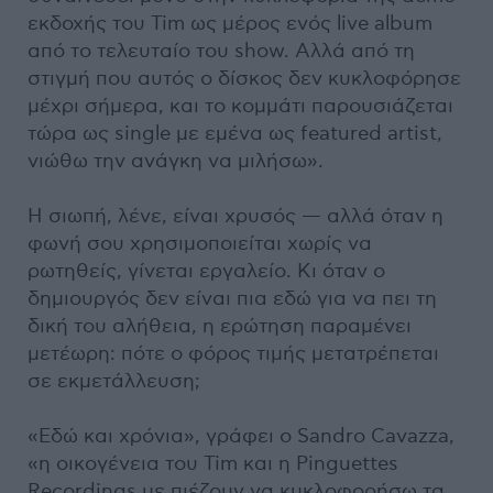
εκδοχής του Tim ως μέρος ενός live album
από το τελευταίο του show. Αλλά από τη
στιγμή που αυτός ο δίσκος δεν κυκλοφόρησε
μέχρι σήμερα, και το κομμάτι παρουσιάζεται
τώρα ως single με εμένα ως featured artist,
νιώθω την ανάγκη να μιλήσω».
Η σιωπή, λένε, είναι χρυσός — αλλά όταν η
φωνή σου χρησιμοποιείται χωρίς να
ρωτηθείς, γίνεται εργαλείο. Κι όταν ο
δημιουργός δεν είναι πια εδώ για να πει τη
δική του αλήθεια, η ερώτηση παραμένει
μετέωρη: πότε ο φόρος τιμής μετατρέπεται
σε εκμετάλλευση;
«Εδώ και χρόνια», γράφει ο Sandro Cavazza,
«η οικογένεια του Tim και η Pinguettes
Recordings με πιέζουν να κυκλοφορήσω τα