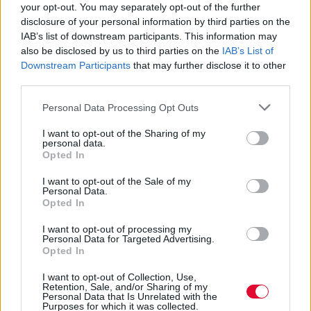
your opt-out. You may separately opt-out of the further
disclosure of your personal information by third parties on the
Ακολούθησε το Avopolis Network στο
IAB’s list of downstream participants. This information may
Google News
also be disclosed by us to third parties on the
IAB’s List of
Downstream Participants
that may further disclose it to other
third parties.
Personal Data Processing Opt Outs
MOOD OF THE DAY
I want to opt-out of the Sharing of my
personal data.
Ποτέ δεν είναι αργά,
Opted In
κυριολεκτικά. Ο Άντονι Χόπκινς
στα 88 αρνείται να το βάλει κάτω
I want to opt-out of the Sale of my
Personal Data.
και κυκλοφορεί το 1ο του
Opted In
άλμπουμ με ορχηστρικές συνθέσεις και τίτλο:
Life Is A Dream. Φυσικά και είναι Άντονι...
I want to opt-out of processing my
Personal Data for Targeted Advertising.
Μάκης Μηλάτος
Opted In
I want to opt-out of Collection, Use,
Retention, Sale, and/or Sharing of my
Personal Data that Is Unrelated with the
Purposes for which it was collected.