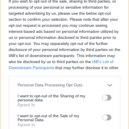
If you wish to opt-out of the sale, sharing to third parties, or
processing of your personal or sensitive information for
Ποτέ δεν είναι αργά,
targeted advertising by us, please use the below opt-out
κυριολεκτικά. Ο Άντονι Χόπκινς
section to confirm your selection. Please note that after your
opt-out request is processed you may continue seeing
στα 88 αρνείται να το βάλει κάτω
interest-based ads based on personal information utilized by
και κυκλοφορεί το 1ο του
us or personal information disclosed to third parties prior to
άλμπουμ με ορχηστρικές συνθέσεις και τίτλο:
your opt-out. You may separately opt-out of the further
Life Is A Dream. Φυσικά και είναι Άντονι...
disclosure of your personal information by third parties on the
IAB’s list of downstream participants. This information may
Μάκης Μηλάτος
also be disclosed by us to third parties on the
IAB’s List of
Downstream Participants
that may further disclose it to other
third parties.
Personal Data Processing Opt Outs
I want to opt-out of the Sharing of my
personal data.
Opted In
I want to opt-out of the Sale of my
Personal Data.
Opted In