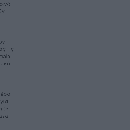
οινό
ύν
ων
ς τις
mala
ευκό
μέσα
για
ης»
.
ατα