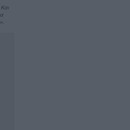
 Και
να
».