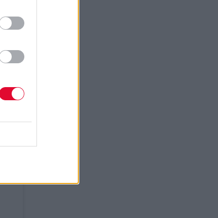
ν να
χώς σε
ισέ
 να
ατά