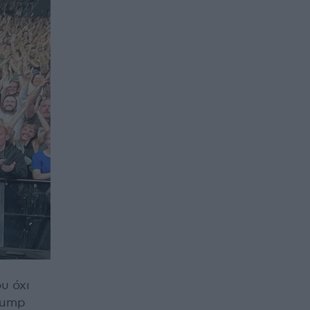
υ όχι
rump