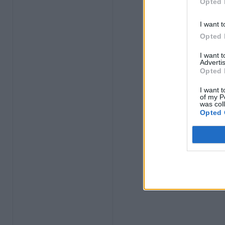
Opted 
I want t
Opted 
I want 
Advertis
Opted 
I want t
of my P
was col
Opted 