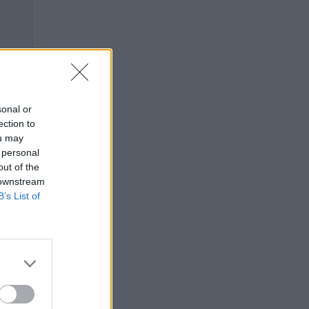
sonal or
ection to
ou may
 personal
out of the
 downstream
B’s List of