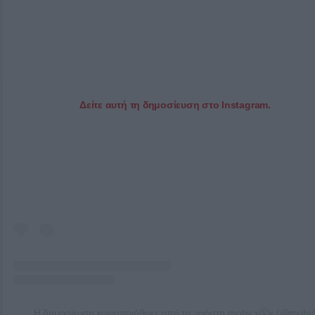
Δείτε αυτή τη δημοσίευση στο Instagram.
Η δημοσίευση κοινοποιήθηκε από το χρήστη moby xⓋx (@moby