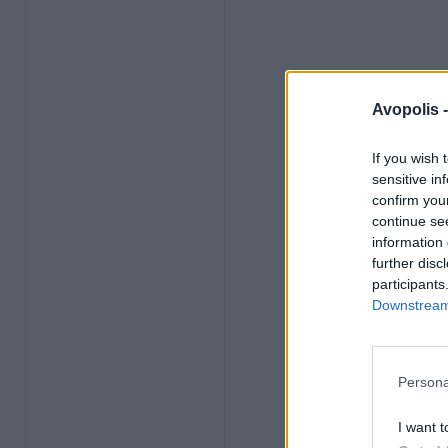
Avopolis 
If you wish 
sensitive in
confirm you
continue se
information 
further disc
participants
Downstream 
Persona
I want t