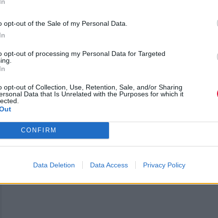
In
Και συνέχισε:
«Δεν πρόκειται να ωφελήσει κανένα
o opt-out of the Sale of my Personal Data.
παρακολουθεί τις ειδήσεις και να καταλήγει συνε
In
κατάθλιψη… Αυτό μπορεί να ακούγεται σαν ένα κλ
to opt-out of processing my Personal Data for Targeted
της νέας εποχής, αλλά πρέπει να μην ξεχνάμε την
ing.
In
αυτοφροντίδα, να τρώμε καλά και να ασκούμαστε,
περνάμε χρόνο με ανθρώπους που αγαπάμε, να
o opt-out of Collection, Use, Retention, Sale, and/or Sharing
ersonal Data that Is Unrelated with the Purposes for which it
βοηθάμε τα ζώα και να κάνουμε οτιδήποτε μας κρ
lected.
πνευματικά και σωματικά υγιείς».
Out
CONFIRM
Data Deletion
Data Access
Privacy Policy