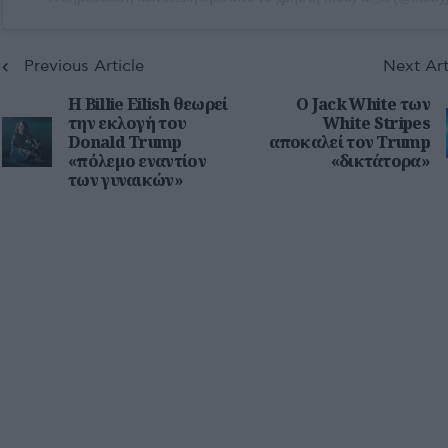
Previous Article
Next Art
Η Billie Eilish θεωρεί
Ο Jack White των
την εκλογή του
White Stripes
Donald Trump
αποκαλεί τον Trump
«πόλεμο εναντίον
«δικτάτορα»
των γυναικών»