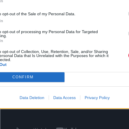
In
o opt-out of the Sale of my Personal Data.
In
to opt-out of processing my Personal Data for Targeted
ing.
In
Ακούστε το "In My Dreams" παρακάτω:
o opt-out of Collection, Use, Retention, Sale, and/or Sharing
ersonal Data that Is Unrelated with the Purposes for which it
lected.
Out
CONFIRM
Data Deletion
Data Access
Privacy Policy