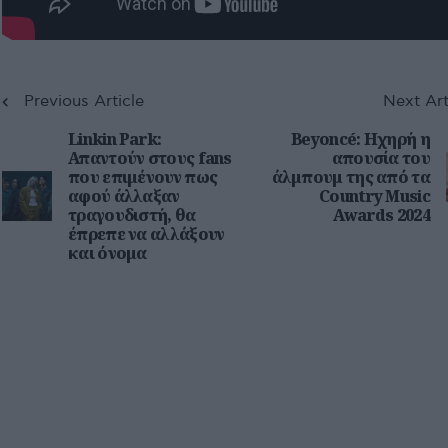
Previous Article
Next Art
Linkin Park:
Beyoncé: Ηχηρή η
Απαντούν στους fans
απουσία του
που επιμένουν πως
άλμπουμ της από τα
αφού άλλαξαν
Country Music
τραγουδιστή, θα
Awards 2024
έπρεπε να αλλάξουν
και όνομα