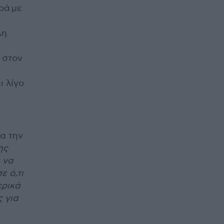
ρά με
λη
 στον
ι λίγο
α την
ης
 να
ε ό,τι
ερικά
 για