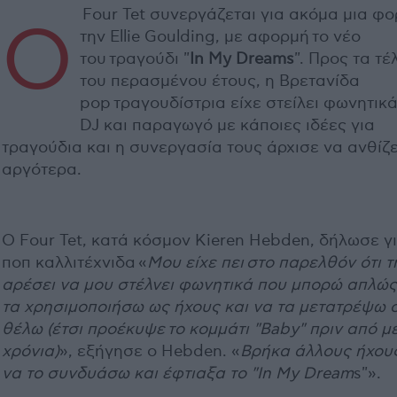
Four Tet συνεργάζεται για ακόμα μια φο
Ο
την Ellie Goulding, με αφορμή το νέο
του τραγούδι "
In My Dreams
". Προς τα τέ
του περασμένου έτους, η Βρετανίδα
pop τραγουδίστρια είχε στείλει φωνητικά
DJ και παραγωγό με κάποιες ιδέες για
τραγούδια και η συνεργασία τους άρχισε να ανθίζε
αργότερα.
Ο Four Tet, κατά κόσμον Kieren Hebden, δήλωσε γι
ποπ καλλιτέχνιδα «
Μου είχε πει στο παρελθόν ότι τ
αρέσει να μου στέλνει φωνητικά που μπορώ απλώς
τα χρησιμοποιήσω ως ήχους και να τα μετατρέψω σ
θέλω (έτσι προέκυψε το κομμάτι "Baby" πριν από μ
χρόνια)
», εξήγησε ο Hebden. «
Βρήκα άλλους ήχους
να το συνδυάσω και έφτιαξα το "In My Dream
s"».