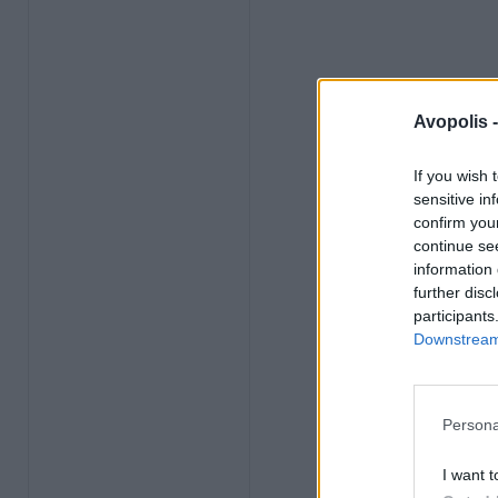
Avopolis 
If you wish 
sensitive in
confirm you
continue se
information 
further disc
participants
Downstream 
Persona
I want t