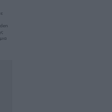
σε
bden
ης
 μια