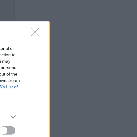
sonal or
ection to
ou may
 personal
out of the
 downstream
B’s List of