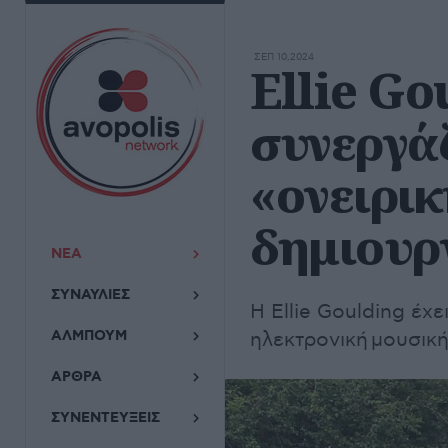
ΣΕΠ 10,2024
Ellie Go
συνεργάζ
«ονειρικ
δημιουρ
ΝΕΑ
ΣΥΝΑΥΛΙΕΣ
Η Ellie Goulding έχε
ΑΛΜΠΟΥΜ
ηλεκτρονική μουσική
ΑΡΘΡΑ
ΣΥΝΕΝΤΕΥΞΕΙΣ