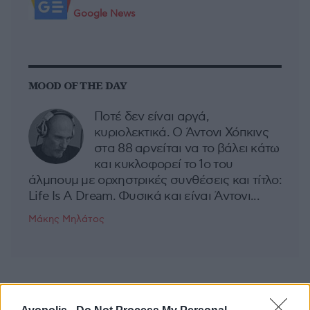
Google News
MOOD OF THE DAY
Ποτέ δεν είναι αργά,
κυριολεκτικά. Ο Άντονι Χόπκινς
στα 88 αρνείται να το βάλει κάτω
και κυκλοφορεί το 1ο του
άλμπουμ με ορχηστρικές συνθέσεις και τίτλο:
Life Is A Dream. Φυσικά και είναι Άντονι...
Μάκης Μηλάτος