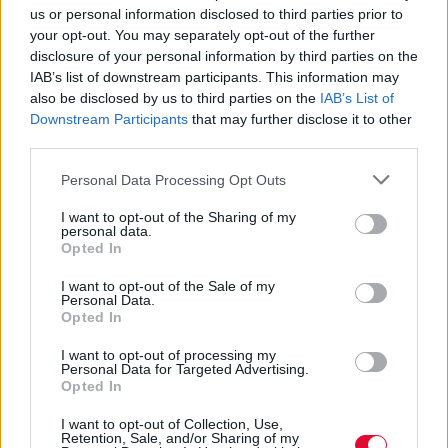
us or personal information disclosed to third parties prior to
your opt-out. You may separately opt-out of the further
Ποτέ δεν είναι αργά,
disclosure of your personal information by third parties on the
κυριολεκτικά. Ο Άντονι Χόπκινς
IAB’s list of downstream participants. This information may
στα 88 αρνείται να το βάλει κάτω
also be disclosed by us to third parties on the
IAB’s List of
και κυκλοφορεί το 1ο του
Downstream Participants
that may further disclose it to other
άλμπουμ με ορχηστρικές συνθέσεις και τίτλο:
third parties.
Life Is A Dream. Φυσικά και είναι Άντονι...
Personal Data Processing Opt Outs
Μάκης Μηλάτος
I want to opt-out of the Sharing of my
personal data.
Opted In
I want to opt-out of the Sale of my
Personal Data.
Opted In
I want to opt-out of processing my
Personal Data for Targeted Advertising.
Opted In
I want to opt-out of Collection, Use,
Retention, Sale, and/or Sharing of my