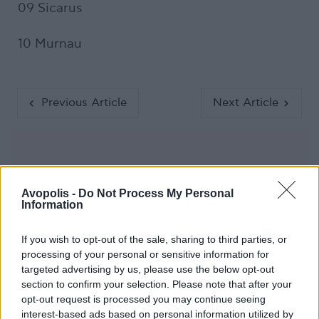
09 Sicarus
10 Murnau
Previous Article
Next Article
Avopolis -
Do Not Process My Personal
Information
Ακολούθησε το Avopolis Network στο
If you wish to opt-out of the sale, sharing to third parties, or
Google News
processing of your personal or sensitive information for
targeted advertising by us, please use the below opt-out
section to confirm your selection. Please note that after your
opt-out request is processed you may continue seeing
interest-based ads based on personal information utilized by
MOOD OF THE DAY