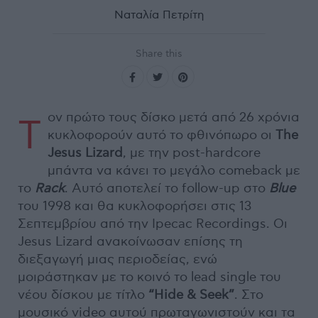
Ναταλία Πετρίτη
Share this
ον πρώτο τους δίσκο μετά από 26 χρόνια
Τ
κυκλοφορούν αυτό το φθινόπωρο οι
The
Jesus
Lizard
, με την post-hardcore
μπάντα να κάνει το μεγάλο comeback με
το
Rack
. Αυτό αποτελεί το follow-up στο
Blue
του 1998 και θα κυκλοφορήσει στις 13
Σεπτεμβρίου από την Ipecac Recordings. Οι
Jesus Lizard ανακοίνωσαν επίσης τη
διεξαγωγή μιας περιοδείας, ενώ
μοιράστηκαν με το κοινό το lead single του
νέου δίσκου με τίτλο
“
Hide &
Seek”
. Στο
μουσικό video αυτού πρωταγωνιστούν και τα