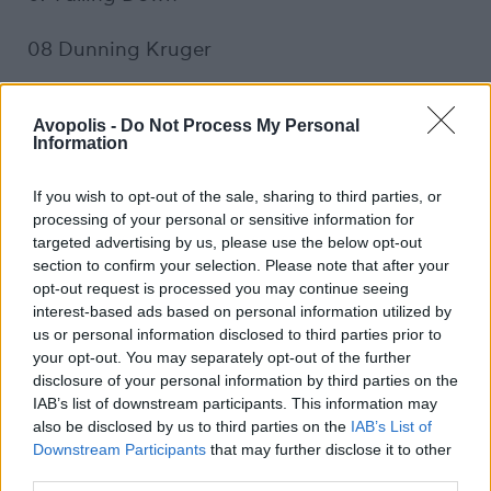
08 Dunning Kruger
09 Moto(R)
Avopolis -
Do Not Process My Personal
Information
10 Is That Your Hand?
If you wish to opt-out of the sale, sharing to third parties, or
11 Swan the Dog
processing of your personal or sensitive information for
targeted advertising by us, please use the below opt-out
section to confirm your selection. Please note that after your
opt-out request is processed you may continue seeing
Previous Article
Next Article
interest-based ads based on personal information utilized by
us or personal information disclosed to third parties prior to
your opt-out. You may separately opt-out of the further
disclosure of your personal information by third parties on the
IAB’s list of downstream participants. This information may
also be disclosed by us to third parties on the
IAB’s List of
Downstream Participants
that may further disclose it to other
third parties.