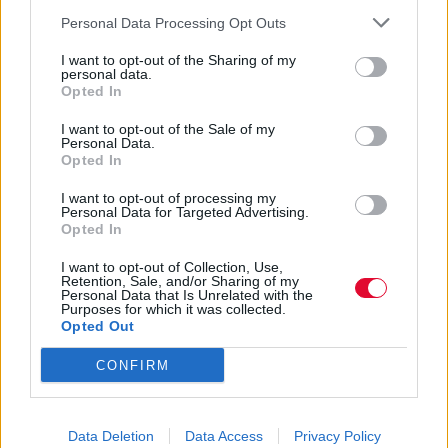
Ακολούθησε το Avopolis Network στο
Personal Data Processing Opt Outs
Google News
I want to opt-out of the Sharing of my
personal data.
Opted In
I want to opt-out of the Sale of my
MOOD OF THE DAY
Personal Data.
Opted In
Ποτέ δεν είναι αργά,
I want to opt-out of processing my
κυριολεκτικά. Ο Άντονι Χόπκινς
Personal Data for Targeted Advertising.
στα 88 αρνείται να το βάλει κάτω
Opted In
και κυκλοφορεί το 1ο του
I want to opt-out of Collection, Use,
άλμπουμ με ορχηστρικές συνθέσεις και τίτλο:
Retention, Sale, and/or Sharing of my
Life Is A Dream. Φυσικά και είναι Άντονι...
Personal Data that Is Unrelated with the
Purposes for which it was collected.
Μάκης Μηλάτος
Opted Out
CONFIRM
Data Deletion
Data Access
Privacy Policy