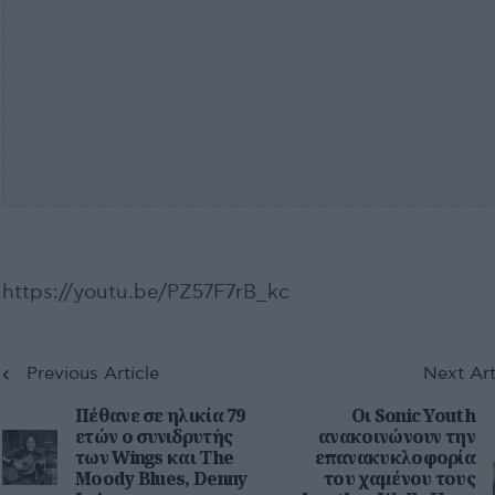
https://youtu.be/PZ57F7rB_kc
Previous Article
Next Art
Πέθανε σε ηλικία 79
Οι Sonic Youth
ετών ο συνιδρυτής
ανακοινώνουν την
των Wings και The
επανακυκλοφορία
Moody Blues, Denny
του χαμένου τους