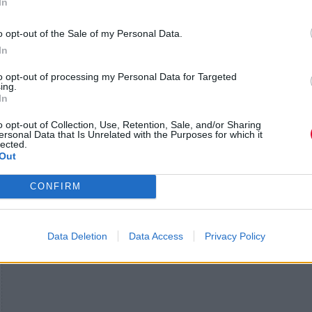
In
Παράλληλα, η Marshall ετοιμάζεται για μια μεγάλη 
o opt-out of the Sale of my Personal Data.
για την προώθηση του νέου live album της,
Cat
Pow
In
Sings
Dylan:
The 1966
Royal
Albert
Hall
Concert
, ό
to opt-out of processing my Personal Data for Targeted
επαναδημιουργεί τη θρυλική συναυλία του Bob Dy
ing.
In
από το 1966.
o opt-out of Collection, Use, Retention, Sale, and/or Sharing
ersonal Data that Is Unrelated with the Purposes for which it
Όσο για τον Pop, εκείνος πρόσφατα παρουσίασε
lected.
επεισόδιο της ραδιοφωνικής του εκπομπής με τον
Out
Waits, όπου μοιράστηκαν ιστορίες και έπαιξαν μου
των Alex Chilton, Captain Beefheart, Jerry Lee Lewi
CONFIRM
πολλών ακόμη.
Data Deletion
Data Access
Privacy Policy