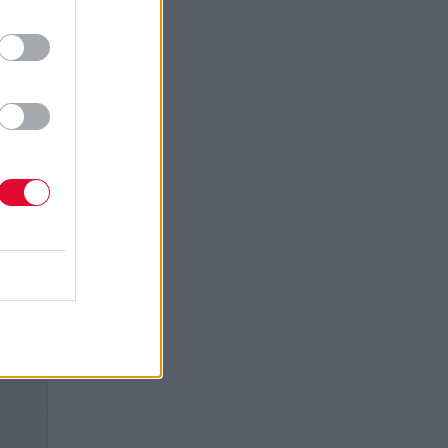
tour
er
που
lan
 Tom
σικές
s και