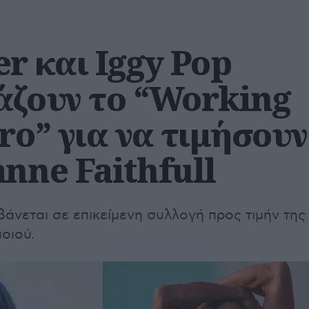
r και Iggy Pop
άζουν το “Working
ro” για να τιμήσουν
nne Faithfull
άνεται σε επικείμενη συλλογή προς τιμήν της
οιού.