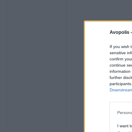
Avopolis 
If you wish 
sensitive in
confirm you
continue se
information 
further disc
participants
Downstream 
Persona
I want t