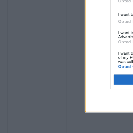
Opted 
I want t
Opted 
I want 
Advertis
Opted 
I want t
of my P
was col
Opted 