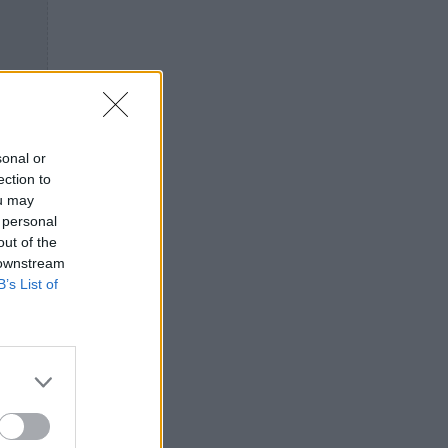
sonal or
ection to
ou may
 personal
out of the
 downstream
B’s List of