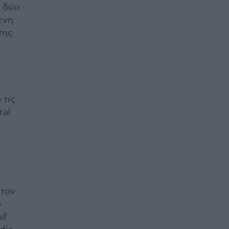
ν δύο
ενη
της
 τις
ral
 τον
ο
ll