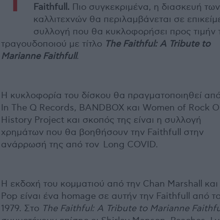
Faithfull.
Πιο συγκεκριμένα, η διασκευή τω
καλλιτεχνών θα περιλαμβάνεται σε επικείμ
συλλογή που θα κυκλοφορήσει προς τιμήν 
τραγουδοποιού με τίτλο
The
Faithful:
A
Tribute
to
Marianne
Faithfull
.
Η κυκλοφορία του δίσκου θα πραγματοποιηθεί από
In The Q Records, BANDBOX και Women of Rock O
History Project και σκοπός της είναι η συλλογή
χρημάτων που θα βοηθήσουν την Faithfull στην
ανάρρωσή της από τον Long COVID.
Η εκδοχή του κομματιού από την Chan Marshall και
Pop είναι ένα homage σε αυτήν την Faithfull από τ
1979. Στο
The Faithful: A Tribute to Marianne Faithfu