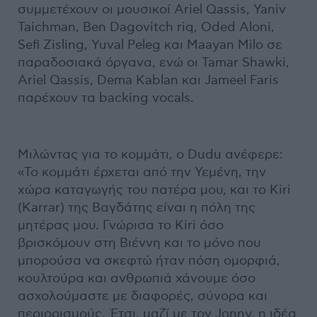
συμμετέχουν οι μουσικοί Ariel Qassis, Yaniv
Taichman, Ben Dagovitch riq, Oded Aloni,
Sefi Zisling, Yuval Peleg και Maayan Milo σε
παραδοσιακά όργανα, ενώ οι Tamar Shawki,
Ariel Qassis, Dema Kablan και Jameel Faris
παρέχουν τα backing vocals.
Μιλώντας για το κομμάτι, ο Dudu ανέφερε:
«Το κομμάτι έρχεται από την Υεμένη, την
χώρα καταγωγής του πατέρα μου, και το Kiri
(Karrar) της Βαγδάτης είναι η πόλη της
μητέρας μου. Γνώρισα το Kiri όσο
βρισκόμουν στη Βιέννη και το μόνο που
μπορούσα να σκεφτώ ήταν πόση ομορφιά,
κουλτούρα και ανθρωπιά χάνουμε όσο
ασχολούμαστε με διαφορές, σύνορα και
περιορισμούς. Έτσι, μαζί με τον Jonny, η ιδέα