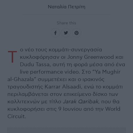
Ναταλία Πετρίτη
Share this
ο νέο τους κομμάτι-συνεργασία
Τ
κυκλοφόρησαν οι Jonny Greenwood και
Dudu Tassa, αυτή τη φορά μέσα από ένα
live performance video. Στο “Ya Mughir
al-Ghazala” συμμετέχει και ο ιρακινός
τραγουδιστής Karrar Alsaadi, ενώ το κομμάτι
περιλαμβάνεται στον επικείμενο δίσκο των
καλλιτεχνών με τίτλο
Jarak
Qaribak
, που θα
κυκλοφορήσει στις 9 Ιουνίου από την World
Circuit.