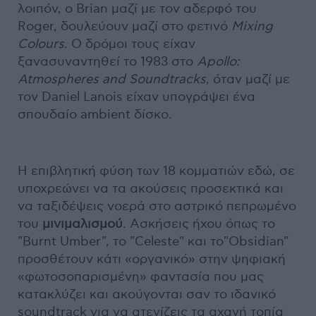
λοιπόν, ο Brian μαζί με τον αδερφό του
Roger, δουλεύουν μαζί στο φετινό
Mixing
Colours
. Ο δρόμοι τους είχαν
ξανασυναντηθεί το 1983 στο
Apollo:
Atmospheres and Soundtracks
, όταν μαζί με
τον Daniel Lanois είχαν υπογράψει ένα
σπουδαίο ambient δίσκο.
Η επιβλητική φύση των 18 κομματιών εδώ, σε
υποχρεώνει να τα ακούσεις προσεκτικά και
να ταξιδέψεις νοερά στο αστρικό πεπρωμένο
του
μινιμαλισμού
. Ασκήσεις ήχου όπως το
"Burnt Umber", το "Celeste" και το"Obsidian"
προσθέτουν κάτι «οργανικό» στην ψηφιακή
«φωτοσοπαρισμένη» φαντασία που μας
κατακλύζει και ακούγονται σαν το ιδανικό
soundtrack για να ατενίζεις τα αχανή τοπία