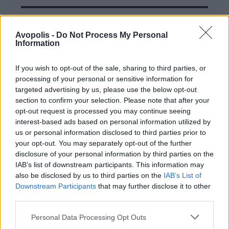
MOOD OF THE DAY
Avopolis -
Do Not Process My Personal
Information
Ποτέ δεν είναι αργά,
κυριολεκτικά. Ο Άντονι Χόπκινς
στα 88 αρνείται να το βάλει κάτω
If you wish to opt-out of the sale, sharing to third parties, or
και κυκλοφορεί το 1ο του
processing of your personal or sensitive information for
targeted advertising by us, please use the below opt-out
άλμπουμ με ορχηστρικές συνθέσεις και τίτλο:
section to confirm your selection. Please note that after your
Life Is A Dream. Φυσικά και είναι Άντονι...
opt-out request is processed you may continue seeing
Μάκης Μηλάτος
interest-based ads based on personal information utilized by
us or personal information disclosed to third parties prior to
your opt-out. You may separately opt-out of the further
disclosure of your personal information by third parties on the
IAB’s list of downstream participants. This information may
also be disclosed by us to third parties on the
IAB’s List of
Downstream Participants
that may further disclose it to other
third parties.
Personal Data Processing Opt Outs