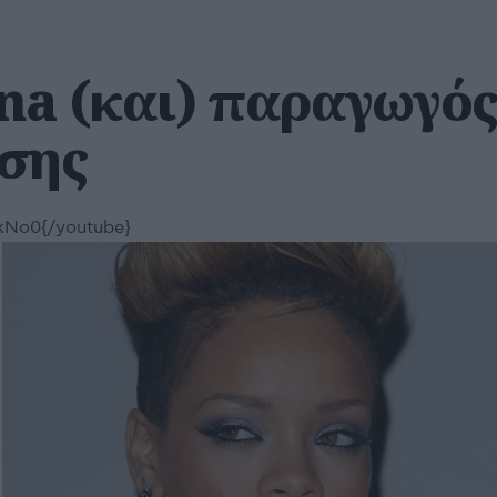
na (και) παραγωγό
σης
kNo0{/youtube}