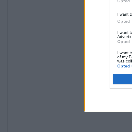
Opted 
I want t
Opted 
I want 
Advertis
Opted 
I want t
of my P
was col
Opted 