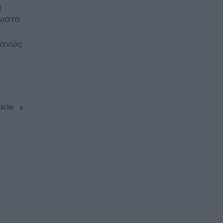
η
νωστό
φανώς
icle