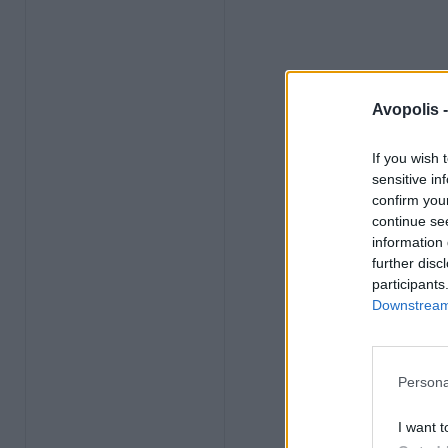
Avopolis 
If you wish 
sensitive in
confirm you
continue se
information 
further disc
participants
Downstream 
Persona
I want t