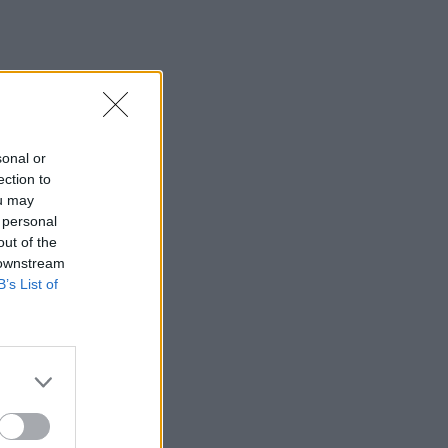
sonal or
ection to
ou may
 personal
out of the
 downstream
B’s List of