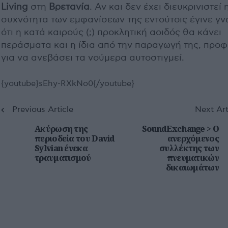
Living
στη
Βρετανία
. Αν και δεν έχει διευκρινιστεί 
συχνότητα των εμφανίσεων της εντούτοις έγινε γ
ότι η κατά καιρούς (;) προκλητική αοιδός θα κάνει
περάσματα και η ίδια από την παραγωγή της, προ
για να ανεβάσει τα νούμερα αυτοστιγμεί.
{youtube}sEhy-RXkNo0{/youtube}
Previous Article
Next Art
Ακύρωση της
SoundExchange > Ο
περιοδεία του David
ανερχόμενος
Sylvian ένεκα
συλλέκτης των
τραυματισμού
πνευματικών
δικαιωμάτων