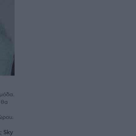
 μόδα.
 θα
ς
ώρου.
ές
Sky