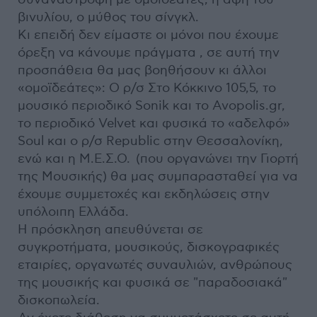
βινυλίου, ο μύθος του σίνγκλ.
Κι επειδή δεν είμαστε οι μόνοι που έχουμε
όρεξη να κάνουμε πράγματα , σε αυτή την
προσπάθεια θα μας βοηθήσουν κι άλλοι
«ομοϊδεάτες»: Ο ρ/σ Στο Κόκκινο 105,5, το
μουσικό περιοδικό Sonik και το Avopolis.gr,
το περιοδικό Velvet και φυσικά το «αδελφό»
Soul και ο ρ/σ Republic στην Θεσσαλονίκη,
ενώ και η Μ.Ε.Σ.Ο. (που οργανώνει την Γιορτή
της Μουσικής) θα μας συμπαρασταθεί για να
έχουμε συμμετοχές και εκδηλώσεις στην
υπόλοιπη Ελλάδα.
Η πρόσκληση απευθύνεται σε
συγκροτήματα, μουσικούς, δισκογραφικές
εταιρίες, οργανωτές συναυλιών, ανθρώπους
της μουσικής και φυσικά σε "παραδοσιακά"
δισκοπωλεία.