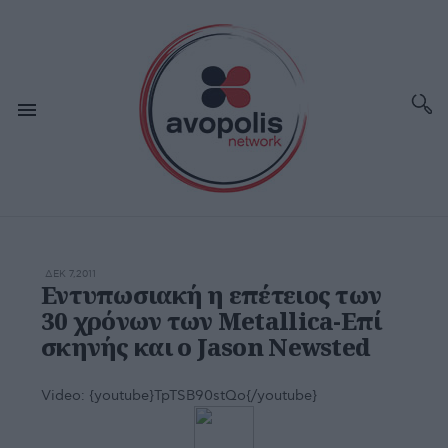
ΔΕΚ 7,2011
Εντυπωσιακή η επέτειος των
30 χρόνων των Metallica-Επί
σκηνής και ο Jason Newsted
Video:
{youtube}TpTSB90stQo{/youtube}