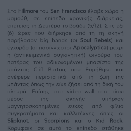
Στο
Fillmore
του
San Francisco
έλαβε χώρα η
μαμούθ, σε επίπεδο χρονικής διάρκειας,
επέτειος τη Δευτέρα το βράδυ (5/12). Στις έξι
(6) ώρες που διήρκησε από τη τη σκηνή
παρήλασαν big bands (οι
Soul Rebels
) και
έγχορδα (οι πασίγνωστοι
Apocalyptica
) μέχρι
η (αντικειμενικά συγκινητική) φιγούρα του
πατέρας του αδικοχαμένου μπασίστα της
μπάντας Cliff Burton, που θυμήθηκε και
ανέφερε περιστατικά από τη ζωή της
μπάντας όπως την είχε ζήσει από τη δική του
πλευρά. Επίσης στο video wall στο πίσω
μέρος της σκηνής υπήρχαν
μαγνητοσκοπημένες ευχές από φίλια
συγκροτήματα και καλλιτέχνες όπως οι
Slipknot
, οι
Scorpions
και ο Kid
Rock
.
Κορυφαίκ σε αυτό το επίπεδο στάθηκε