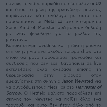
πάντως το video παρωδία που έστειλαν οι
U2
και όπου τα μέλη της ιρλανδικής μπάντας
καμώνονταν κάτι ανάλογο με αυτό που
παρουσίασαν οι
Metallica
στο ντοκιμαντέρ
Some Kind of Monster, συζητούσαν δηλαδή
με έναν ψυχολόγο για το μέλλον της
μπάντας…
Κάποια στιγμή ανέβηκε και η ίδια η μπάντα
στη σκηνή για ένα σχεδόν τρίωρο show στο
οποίο όχι μόνο παρουσίασε τραγούδια και
συνθέσεις που δεν έχει ξαναπαίξει σε live
εκτελέ4σεις αλλά ανέβασε επίσης τη
θερμοκρασία στην αίθουσα όταν
εμφανίστηκε στη σκηνή ο
Jason Newsted
για
να συνοδέψει τους Metallica στο
Harvester of
Sorrow
. Ο Hetfield μάλιστα παρακάλεσε επί
σκηνής τον Newsted να παίξει άλλο ένα
τραγούδι και αυτό δεν ήταν άλλο από το