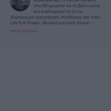
κυριολεκτικά. Ο Άντονι Χόπκινς
στα 88 αρνείται να το βάλει κάτω
και κυκλοφορεί το 1ο του
άλμπουμ με ορχηστρικές συνθέσεις και τίτλο:
Life Is A Dream. Φυσικά και είναι Άντονι...
Μάκης Μηλάτος