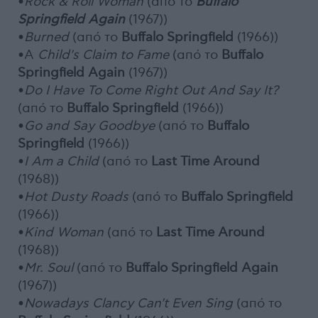
•
Rock & Roll Woman
(από το
Buffalo
Springfield Again
(1967))
•
Burned
(από το
Buffalo Springfield
(1966))
•A
Child's Claim to Fame
(από το
Buffalo
Springfield Again
(1967))
•
Do I Have To Come Right Out And Say It?
(από το
Buffalo Springfield
(1966))
•
Go and Say Goodbye
(από το
Buffalo
Springfield
(1966))
•
I Am a Child
(από το
Last Time Around
(1968))
•
Hot Dusty Roads
(από το
Buffalo Springfield
(1966))
•
Kind Woman
(από το
Last Time Around
(1968))
•
Mr. Soul
(από το
Buffalo Springfield Again
(1967))
•
Nowadays Clancy Can't Even Sing
(από το