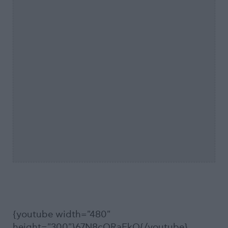
{youtube width="480"
height="300"}67N8cQRaEkQ{/youtube}