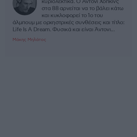
κυριολεκτικά. Ο Άντονι Χόπκινς
στα 88 αρνείται να το βάλει κάτω
και κυκλοφορεί το 1ο του
άλμπουμ με ορχηστρικές συνθέσεις και τίτλο:
Life Is A Dream. Φυσικά και είναι Άντονι...
Μάκης Μηλάτος