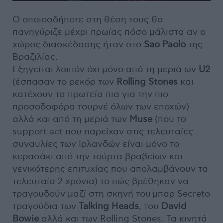
Ο οποιοσδήποτε στη θέση τους θα
πανηγύριζε μέχρι πρωίας πόσο μάλιστα αν ο
χώρος διασκέδασης ήταν στο
Sao Paolo
της
Βραζιλίας.
Εξηγείται λοιπόν όχι μόνο από τη μεριά ων
U2
(έσπασαν το ρεκόρ των
Rolling Stones
και
κατέχουν τα πρωτεία πια για την πιο
προσοδοφόρα τουρνέ όλων των εποχών)
αλλά και από τη μεριά των
Muse
(που το
support act που παρείχαν στις τελευταίες
συναυλίες των Ιρλανδών είναι μόνο το
κερασάκι από την τούρτα βραβείων και
γενικότερης επιτυχίας που απολαμβάνουν τα
τελευταία 2 χρόνια) το πώς βρέθηκαν να
τραγουδούν μαζί στη σκηνή του μπαρ Secreto
τραγούδια των
Talking Heads
, του
David
Bowie
αλλά και των Rolling Stones. Τα κινητά