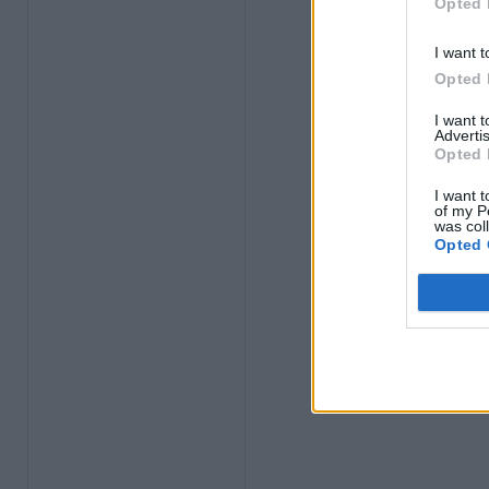
Opted 
I want t
Opted 
I want 
Advertis
Opted 
I want t
of my P
was col
Opted 