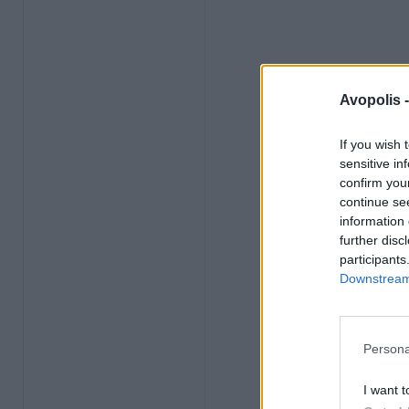
Avopolis 
If you wish 
sensitive in
confirm you
continue se
information 
further disc
participants
Downstream 
Persona
I want t