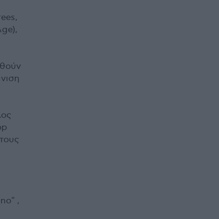
ees,
ge),
εθούν
άνιση
λος
op
 τους
no" ,