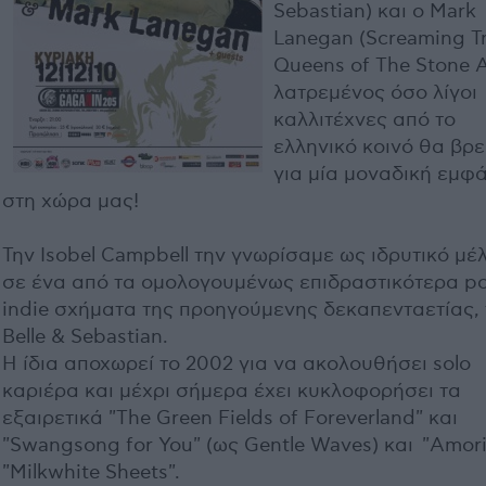
Sebastian) και ο Mark
Lanegan (Screaming Tr
Queens of The Stone A
λατρεμένος όσο λίγοι
καλλιτέχνες από το
ελληνικό κοινό θα βρ
για μία μοναδική εμφ
στη χώρα μας!
Την Isobel Campbell την γνωρίσαμε ως ιδρυτικό μέ
σε ένα από τα ομολογουμένως επιδραστικότερα p
indie σχήματα της προηγούμενης δεκαπενταετίας,
Belle & Sebastian.
Η ίδια αποχωρεί το 2002 για να ακολουθήσει solo
καριέρα και μέχρι σήμερα έχει κυκλοφορήσει τα
εξαιρετικά "The Green Fields of Foreverland" και
"Swangsong for You" (ως Gentle Waves) και "Amori
"Milkwhite Sheets".