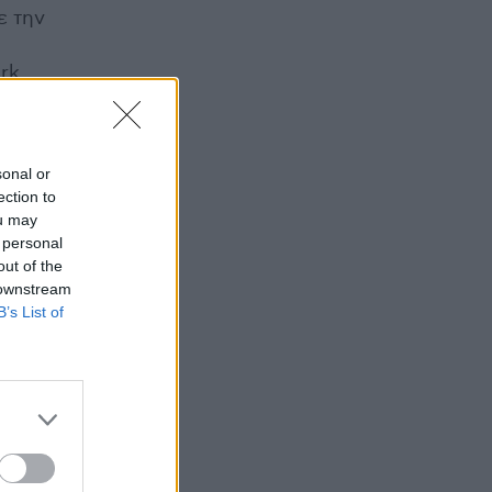
ε την
rk.
 205.
sonal or
ection to
ou may
 personal
out of the
 downstream
B’s List of
-