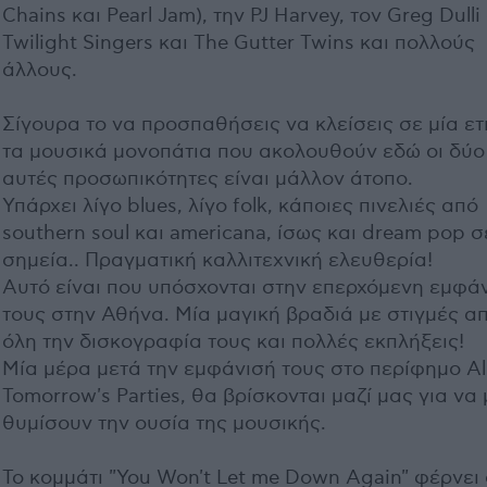
Chains και Pearl Jam), την PJ Harvey, τον Greg Dulli
Twilight Singers και The Gutter Twins και πολλούς
άλλους.
Σίγουρα το να προσπαθήσεις να κλείσεις σε μία ετ
τα μουσικά μονοπάτια που ακολουθούν εδώ οι δύο
αυτές προσωπικότητες είναι μάλλον άτοπο.
Υπάρχει λίγο blues, λίγο folk, κάποιες πινελιές από
southern soul και americana, ίσως και dream pop σ
σημεία.. Πραγματική καλλιτεχνική ελευθερία!
Αυτό είναι που υπόσχονται στην επερχόμενη εμφά
τους στην Αθήνα. Μία μαγική βραδιά με στιγμές α
όλη την δισκογραφία τους και πολλές εκπλήξεις!
Μία μέρα μετά την εμφάνισή τους στο περίφημο Al
Tomorrow's Parties, θα βρίσκονται μαζί μας για να
θυμίσουν την ουσία της μουσικής.
Το κομμάτι "You Won't Let me Down Again" φέρνει