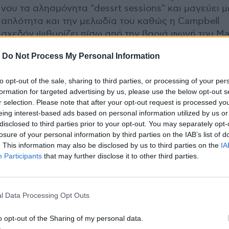
νου τα αλησμόνητα "dessrt sessions" και μαγεύει μ
απλότητα και την μελωδία του καθώς η Campbell
σχεδόν ψιθυρίζει πίσω από την βαριά φωνή του Ma
Τα υπόλοιπα, 12 Δεκεμβρίου στη σκηνή του Gagarin
-
Do Not Process My Personal Information
Η προπώληση των εισιτηρίων έχει ξεκινήσει!
to opt-out of the sale, sharing to third parties, or processing of your per
formation for targeted advertising by us, please use the below opt-out s
Σημεία προπώλησης:
r selection. Please note that after your opt-out request is processed y
Tickethouse Πανεπιστημίου 42 (Εντός στοάς)
eing interest-based ads based on personal information utilized by us or
Public (Σύνταγμα, Mall)
disclosed to third parties prior to your opt-out. You may separately opt-
losure of your personal information by third parties on the IAB’s list of
. This information may also be disclosed by us to third parties on the
IA
On Line Tickets
Participants
that may further disclose it to other third parties.
Ticketpro
https://shop.ticketpro.gr/el/Event/Detail/658/isobel
campbel-and-mark-lanegan
l Data Processing Opt Outs
o opt-out of the Sharing of my personal data.
Τιμή εισιτηρίου