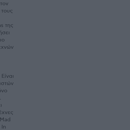
 τον
 τους
s της
ήσει
ιο
τεχνών
 Είναι
διστών
όνο
.
ι
έχνες
 Mad
 In