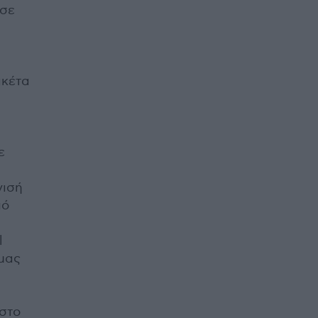
 σε
ικέτα
ε
νισή
πό
l
 μας
 στο