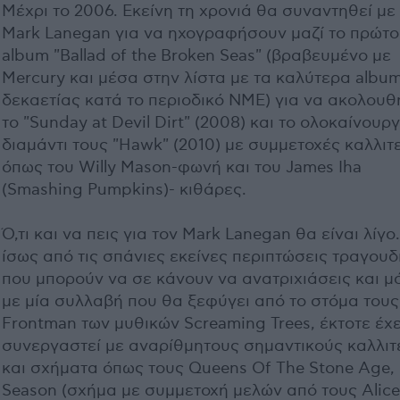
Μέχρι το 2006. Εκείνη τη χρονιά θα συναντηθεί με
Mark Lanegan για να ηχογραφήσουν μαζί το πρώτο
album "Ballad of the Broken Seas" (βραβευμένο με
Mercury και μέσα στην λίστα με τα καλύτερα album
δεκαετίας κατά το περιοδικό NME) για να ακολουθ
το "Sunday at Devil Dirt" (2008) και το ολοκαίνουργ
διαμάντι τους "Hawk" (2010) με συμμετοχές καλλι
όπως του Willy Mason-φωνή και του James Iha
(Smashing Pumpkins)- κιθάρες.
Ό,τι και να πεις για τον Mark Lanegan θα είναι λίγο.
ίσως από τις σπάνιες εκείνες περιπτώσεις τραγου
που μπορούν να σε κάνουν να ανατριχιάσεις και μ
με μία συλλαβή που θα ξεφύγει από το στόμα τους
Frontman των μυθικών Screaming Trees, έκτοτε έχε
συνεργαστεί με αναρίθμητους σημαντικούς καλλιτ
και σχήματα όπως τους Queens Of The Stone Age,
Season (σχήμα με συμμετοχή μελών από τους Alice