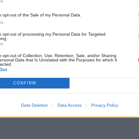
In
25 Ευρώ/Προπώληση
30 Ευρώ/Ταμείο
o opt-out of the Sale of my Personal Data.
In
to opt-out of processing my Personal Data for Targeted
You Won't Let Me Down Again Video
ing.
In
o opt-out of Collection, Use, Retention, Sale, and/or Sharing
ersonal Data that Is Unrelated with the Purposes for which it
lected.
Out
CONFIRM
Data Deletion
Data Access
Privacy Policy