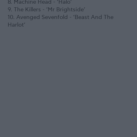
8. Machine Head - ‘Halo’
9. The Killers - ‘Mr Brightside’
10. Avenged Sevenfold - ‘Beast And The
Harlot’