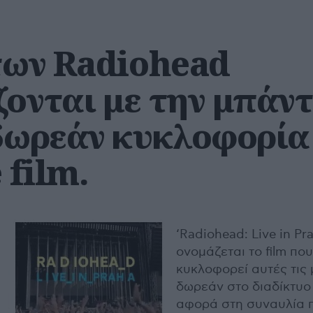
 των Radiohead
ζονται με την μπάν
 δωρεάν κυκλοφορία
 film.
‘Radiohead: Live in Pr
ονομάζεται το film που
κυκλοφορεί αυτές τις
δωρεάν στο διαδίκτυο
αφορά στη συναυλία 