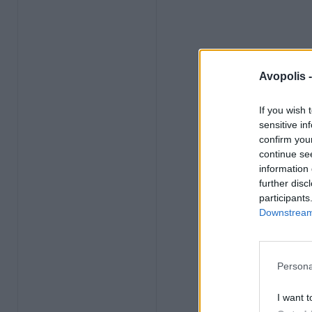
Avopolis 
If you wish 
sensitive in
confirm you
continue se
information 
further disc
participants
Downstream 
Persona
I want t