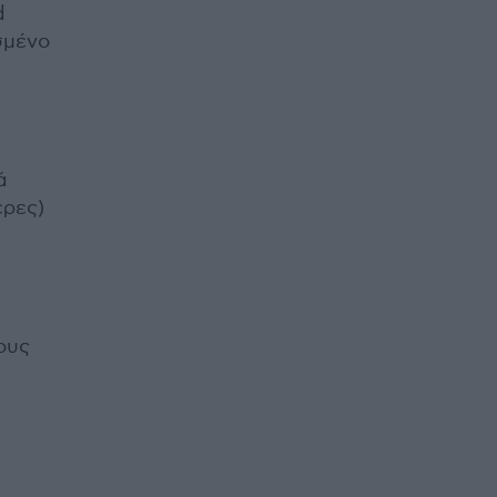
d
σμένο
κά
ερες)
ους