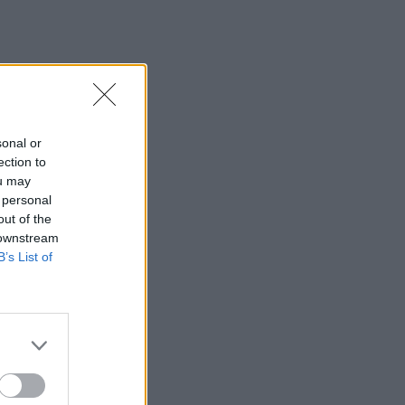
sonal or
ection to
ou may
 personal
out of the
 downstream
B’s List of
icle