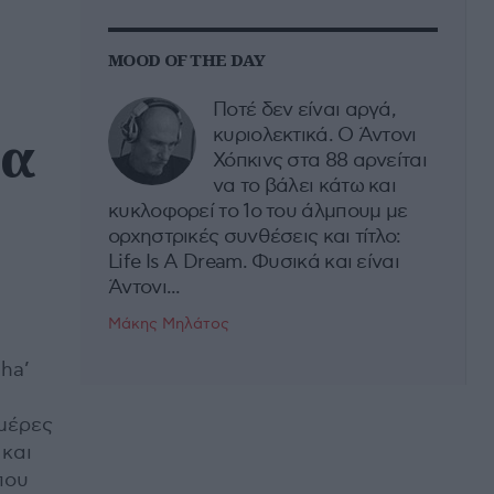
MOOD OF THE DAY
Ποτέ δεν είναι αργά,
τα
κυριολεκτικά. Ο Άντονι
Χόπκινς στα 88 αρνείται
να το βάλει κάτω και
κυκλοφορεί το 1ο του άλμπουμ με
ορχηστρικές συνθέσεις και τίτλο:
Life Is A Dream. Φυσικά και είναι
Άντονι...
Μάκης Μηλάτος
aha’
 μέρες
 και
που