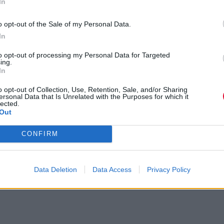
In
Οι Sex Pistols
Οι Pro-Pain 21 & 22
κυκλοφορούν το
Οκτωβρίου σε
δικό τους άρωμα –
Θεσσαλονίκη και
o opt-out of the Sale of my Personal Data.
Σύντομα και σαπούνι
Αθήνα.
In
‘Never Mind The
Bollocks’...
to opt-out of processing my Personal Data for Targeted
ing.
In
o opt-out of Collection, Use, Retention, Sale, and/or Sharing
ersonal Data that Is Unrelated with the Purposes for which it
lected.
Out
CONFIRM
Data Deletion
Data Access
Privacy Policy