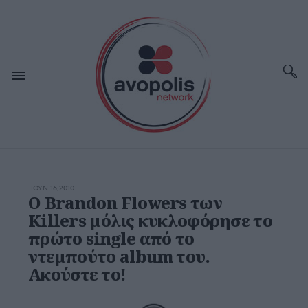
ΙΟΥΝ 16,2010
Ο Brandon Flowers των
Killers μόλις κυκλοφόρησε το
πρώτο single από το
ντεμπούτο album του.
Ακούστε το!