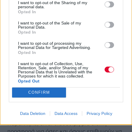
I want to opt-out of the Sharing of my
περιλαμβάνονται οι εξής προνομιακές
personal data.
Opted In
παροχές:
I want to opt-out of the Sale of my
Personal Data.
Ξεχωριστή υπερυψωμένη περιοχή
Opted In
διαμορφωμένη με stands & stools για όλους
I want to opt-out of processing my
Personal Data for Targeted Advertising.
Open-bar
Opted In
I want to opt-out of Collection, Use,
Ξεχωριστή πύλη εισόδου
Retention, Sale, and/or Sharing of my
Personal Data that Is Unrelated with the
Purposes for which it was collected.
Ιδιωτικό parking
Opted Out
Ξεχωριστές τουαλέτες
CONFIRM
Αναμνηστικό δώρο
Data Deletion
Data Access
Privacy Policy
Παράλληλα, είναι διαθέσιμη μια ειδική
προσφορά για όσες και όσους επιθυμούν να