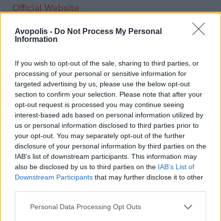
Official Website
Avopolis -
Do Not Process My Personal
Facebook
Information
X
Instagram
If you wish to opt-out of the sale, sharing to third parties, or
processing of your personal or sensitive information for
YouTube
targeted advertising by us, please use the below opt-out
section to confirm your selection. Please note that after your
opt-out request is processed you may continue seeing
Spotify
interest-based ads based on personal information utilized by
us or personal information disclosed to third parties prior to
Η διάθεση των εισιτηρίων συνεχίζεται, προς
your opt-out. You may separately opt-out of the further
65€. Οι επόμενες φάσεις θα ανακοινωθούν
disclosure of your personal information by third parties on the
στην πορεία.
IAB’s list of downstream participants. This information may
also be disclosed by us to third parties on the
IAB’s List of
Downstream Participants
that may further disclose it to other
Επίσης, διατίθεται περιορισμένος αριθμός
third parties.
VIP εισιτηρίων, προς 220€.
Personal Data Processing Opt Outs
Στη συγκεκριμένη κατηγορία