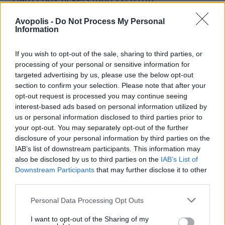
Avopolis -
Do Not Process My Personal
Oldschool (Σολωμού 13-15, Εξάρχεια)
Information
Full Moon Store #1 (Θεμιστοκλέους 42,
If you wish to opt-out of the sale, sharing to third parties, or
Εξάρχεια)
processing of your personal or sensitive information for
targeted advertising by us, please use the below opt-out
section to confirm your selection. Please note that after your
Full Moon Store #2 (Ηφαίστου 22,
opt-out request is processed you may continue seeing
Μοναστηράκι)
interest-based ads based on personal information utilized by
us or personal information disclosed to third parties prior to
Fuzz Ink. (Φαλήρου 24-26, Κουκάκι)
your opt-out. You may separately opt-out of the further
disclosure of your personal information by third parties on the
IAB’s list of downstream participants. This information may
The Lab Records (Βεΐκου 73, Κουκάκι)
also be disclosed by us to third parties on the
IAB’s List of
Downstream Participants
that may further disclose it to other
Metal Era (Εμμ. Μπενάκη 22, Εξάρχεια)
third parties.
Monsterville (Αγ. Ειρήνης 13, Μοναστηράκι)
Personal Data Processing Opt Outs
I want to opt-out of the Sharing of my