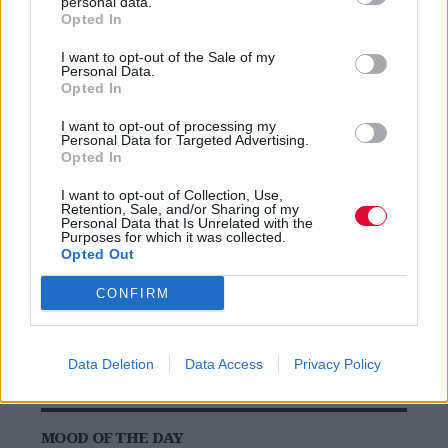
AN CLUB
personal data.
Opted In
Σολωμού 13 - 15 – Εξάρχεια - Αθήνα
I want to opt-out of the Sale of my
Personal Data.
Opted In
I want to opt-out of processing my
Previous Article
Next Article
Personal Data for Targeted Advertising.
Opted In
I want to opt-out of Collection, Use,
Retention, Sale, and/or Sharing of my
Personal Data that Is Unrelated with the
Purposes for which it was collected.
Opted Out
CONFIRM
Ακολούθησε το Avopolis Network στο
Google News
Data Deletion
Data Access
Privacy Policy
MOOD OF THE DAY