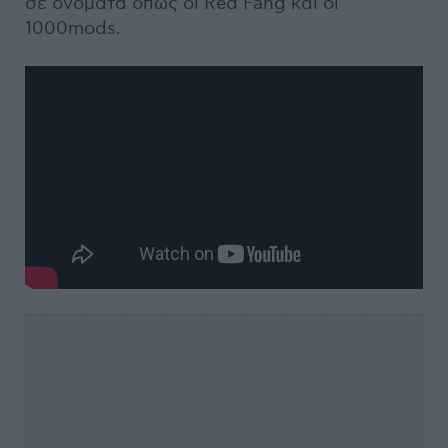
σε ονόματα όπως οι Red Fang και οι
1000mods.