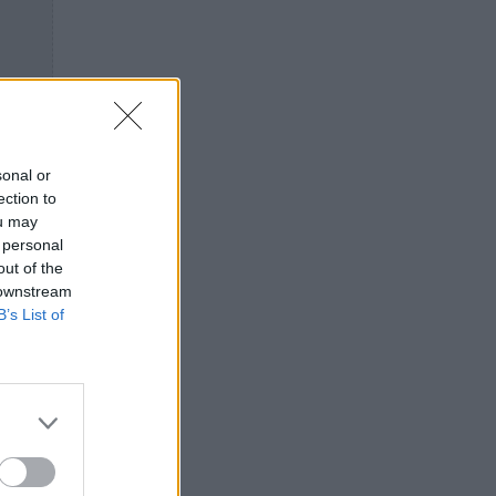
sonal or
ection to
ou may
 personal
out of the
 downstream
B’s List of
rs
ν 65€