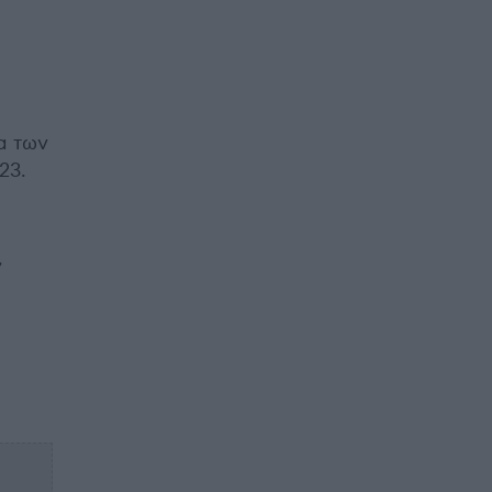
α των
23.
,