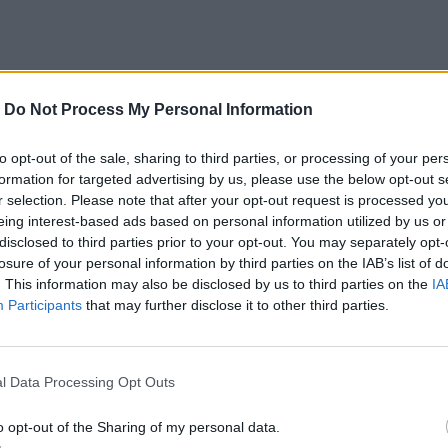
-
Do Not Process My Personal Information
to opt-out of the sale, sharing to third parties, or processing of your per
formation for targeted advertising by us, please use the below opt-out s
r selection. Please note that after your opt-out request is processed y
eing interest-based ads based on personal information utilized by us or
disclosed to third parties prior to your opt-out. You may separately opt-
losure of your personal information by third parties on the IAB’s list of
. This information may also be disclosed by us to third parties on the
IA
Participants
that may further disclose it to other third parties.
lease Athens,
ν έναρξη της προπώλησης για τις 19/7, με headline
l Data Processing Opt Outs
ίναι πρωτοφανής! Τα 4.000 early bird εισιτήρια τω
o opt-out of the Sharing of my personal data.
α πρώτα 5 λεπτά.