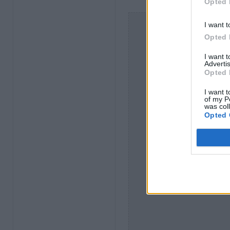
Opted 
I want t
Opted 
I want 
Advertis
Opted 
I want t
of my P
was col
Opted 