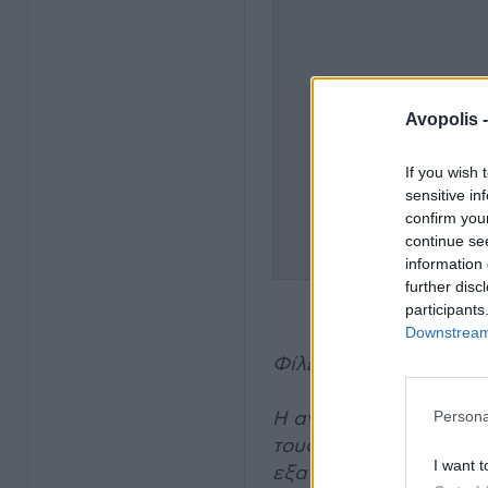
Avopolis 
If you wish 
sensitive in
confirm you
continue se
information 
further disc
participants
Downstream 
Φίλες και φίλοι του Re
Η ανταπόκρισή σας στη
Persona
τους Arctic Monkeys, ε
I want t
εξαντλήθηκαν μέσα στ