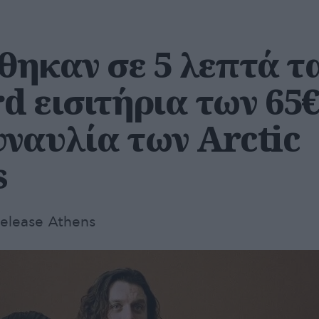
θηκαν σε 5 λεπτά τ
rd εισιτήρια των 65
υναυλία των Arctic
s
elease Athens