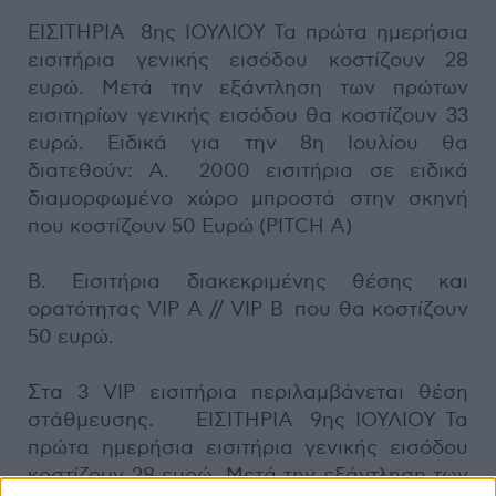
ΕΙΣΙΤΗΡΙΑ 8ης ΙΟΥΛΙΟΥ Τα πρώτα ημερήσια
εισιτήρια γενικής εισόδου κοστίζουν 28
ευρώ. Μετά την εξάντληση των πρώτων
εισιτηρίων γενικής εισόδου θα κοστίζουν 33
ευρώ. Ειδικά για την 8η Ιουλίου θα
διατεθούν: Α. 2000 εισιτήρια σε ειδικά
διαμορφωμένο χώρο μπροστά στην σκηνή
που κοστίζουν 50 Ευρώ (PITCH A)
Β. Εισιτήρια διακεκριμένης θέσης και
ορατότητας VIP A // VIP B που θα κοστίζουν
50 ευρώ.
Στα 3 VIP εισιτήρια περιλαμβάνεται θέση
στάθμευσης. ΕΙΣΙΤΗΡΙΑ 9ης ΙΟΥΛΙΟΥ Τα
πρώτα ημερήσια εισιτήρια γενικής εισόδου
κοστίζουν 28 ευρώ. Μετά την εξάντληση των