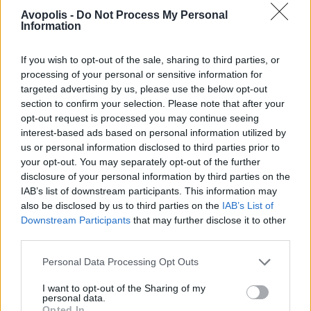
πρώτων εισιτηρίων θα κοστίζουν 33 ευρώ.
Avopolis -
Do Not Process My Personal
Information
Τα εισιτήρια εξασφαλίζουν θέσεις ορθίων.
If you wish to opt-out of the sale, sharing to third parties, or
ΣΗΜΕΙΑ ΠΡΟΠΩΛΗΣΗΣ
processing of your personal or sensitive information for
targeted advertising by us, please use the below opt-out
section to confirm your selection. Please note that after your
Αθήνα TICKETHOUSE Πανεπιστημίου 42
opt-out request is processed you may continue seeing
(εντός της στοάς) Τηλ.: 210 3608 366
interest-based ads based on personal information utilized by
us or personal information disclosed to third parties prior to
Θεσσαλονίκη MUSICLAND Μητροπόλεως
your opt-out. You may separately opt-out of the further
disclosure of your personal information by third parties on the
102, τηλ.: 2310 264 880
IAB’s list of downstream participants. This information may
also be disclosed by us to third parties on the
IAB’s List of
Online Sales ή αγορές με πιστωτική κάρτα, 24
Downstream Participants
that may further disclose it to other
ώρες/ωρο:
www.ticketpro.gr
|
third parties.
www.tickethouse.gr
Για την αγορά
Personal Data Processing Opt Outs
εισιτηρίων μέσω internet ή μέσω πιστωτικής
κάρτας υπάρχει επιβάρυνση 10% στην τιμή
I want to opt-out of the Sharing of my
personal data.
του εισιτηρίου. Zήσε την απόλυτη
Opted In