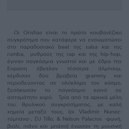
Οι Orishas είναι το πρώτο κουβανέζικο
συγκρότημα που κατάφερε να ενσωματώσει
στο παραδοσιακό beat της salsa και της
rumba, ρυθμούς της rap και της hip-hop,
έγιναν παγκόσμια γνωστοί και με έδρα την
Ευρώπη έβγαλαν τέσσερα άλμπουμ,
κέρδισαν δύο βραβεία grammy και
περιοδεύοντας σε ολόκληρο τον κόσμο,
ξεσήκωσαν το παγκόσμιο κοινό σε
ασταμάτητο χορό. Τρία από τα αρχικά μέλη
του θρυλικού συγκροτήματος, με καλή
χημεία μεταξύ τους, (οι Vladimir Nunez-
τύμπανα-, DJ Tillo, & Nelson Palacios -φωνή,
βιολί, πιάνο και μπάσο) ένωσαν τη μουσική