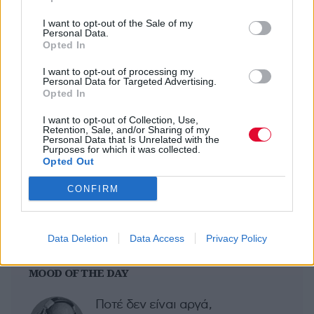
(κάθετος Ιεράς Οδού) τηλ. 210 34 73 835
I want to opt-out of the Sale of my
Personal Data.
Opted In
Previous Article
Next Article
I want to opt-out of processing my
Personal Data for Targeted Advertising.
Opted In
I want to opt-out of Collection, Use,
Retention, Sale, and/or Sharing of my
Personal Data that Is Unrelated with the
Purposes for which it was collected.
Opted Out
Ακολούθησε το Avopolis Network στο
CONFIRM
Google News
Data Deletion
Data Access
Privacy Policy
MOOD OF THE DAY
Ποτέ δεν είναι αργά,