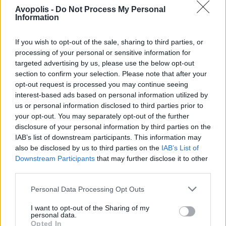
εισιτήριου στην προπώληση: 15 € Τιμή
Avopolis -
Do Not Process My Personal
εισιτήριου στo Ταμείο της συναυλίας: 20 €
Information
Ticket Services Εκδοτήριο: Πανεπιστημίου
If you wish to opt-out of the sale, sharing to third parties, or
39(Στοά Πεσμαζόγλου) τηλ.: 210 72 34 567
processing of your personal or sensitive information for
targeted advertising by us, please use the below opt-out
section to confirm your selection. Please note that after your
Ticket House Πανεπιστημίου 42 (εντός της
opt-out request is processed you may continue seeing
στοάς) Τηλ.: 210 3608 366 Σε όλα τα
interest-based ads based on personal information utilized by
καταστήματα PUBLIC
us or personal information disclosed to third parties prior to
your opt-out. You may separately opt-out of the further
Enzzo de Cuba Αγ. Παρασκευής 70-72,
disclosure of your personal information by third parties on the
IAB’s list of downstream participants. This information may
Μπουρνάζι-Περιστέρι Τηλ.: 210 5782610
also be disclosed by us to third parties on the
IAB’s List of
Downstream Participants
that may further disclose it to other
Rock around the Cock Χάλκης 1 Πλ.
third parties.
Πετρούπολης Εισιτήρια Online:
www.ticketservices.gr
www.ticketpro.gr
Personal Data Processing Opt Outs
I want to opt-out of the Sharing of my
ΒΟΤΑΝΙΚΟS Live Stage Κασσάνδρας 19
personal data.
Opted In