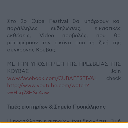
Στο 2ο Cuba Festival θα υπάρχουν και
παράλληλες εκδηλώσεις, εικαστικές
εκθέσεις, Video προβολές, που θα
μεταφέρουν την εικόνα από τη ζωή της
σύγχρονης Κούβας.
ΜΕ ΤΗΝ ΥΠΟΣΤΗΡΙΞΗ ΤΗΣ ΠΡΕΣΒΕΙΑΣ ΤΗΣ
ΚΟΥΒΑΣ Join
www.facebook.com/CUBAFESTIVAL
check
http://www.youtube.com/watch?
v=Hsq73HSc4aw
Τιμές εισιτηρίων & Σημεία Προπώλησης
Η προπώληση εισιτηρίων έχει ξεκινήσει Τιμή