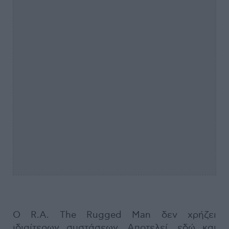
O R.A. The Rugged Man δεν χρήζει
ιδιαίτερων συστάσεων. Αποτελεί, εδώ και