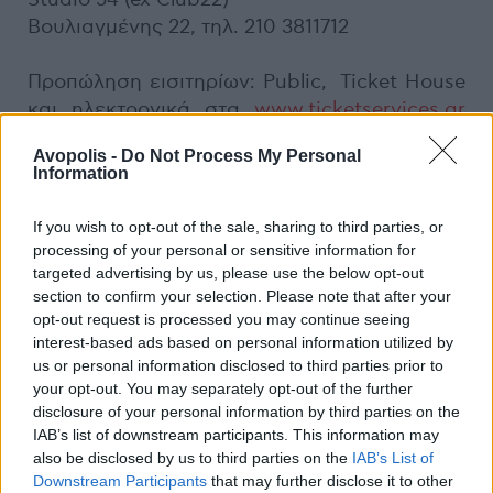
Βουλιαγμένης 22, τηλ. 210 3811712
Προπώληση εισιτηρίων: Public, Ticket House
και ηλεκτρονικά στα
www.ticketservices.gr
και
www.i-ticket.gr
.
Avopolis -
Do Not Process My Personal
Information
Τιμές εισιτηρίων:
If you wish to opt-out of the sale, sharing to third parties, or
Προπώληση: 25 ευρώ
processing of your personal or sensitive information for
Ταμείο: 30 ευρώ
targeted advertising by us, please use the below opt-out
section to confirm your selection. Please note that after your
opt-out request is processed you may continue seeing
interest-based ads based on personal information utilized by
Previous Article
Next Article
us or personal information disclosed to third parties prior to
your opt-out. You may separately opt-out of the further
disclosure of your personal information by third parties on the
IAB’s list of downstream participants. This information may
also be disclosed by us to third parties on the
IAB’s List of
Downstream Participants
that may further disclose it to other