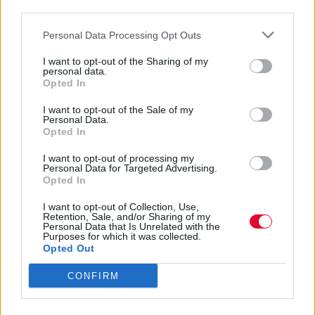
third parties.
Personal Data Processing Opt Outs
Ακολούθησε το Avopolis Network στο
Google News
I want to opt-out of the Sharing of my
personal data.
Opted In
I want to opt-out of the Sale of my
Personal Data.
MOOD OF THE DAY
Opted In
I want to opt-out of processing my
Ποτέ δεν είναι αργά,
Personal Data for Targeted Advertising.
κυριολεκτικά. Ο Άντονι Χόπκινς
Opted In
στα 88 αρνείται να το βάλει κάτω
I want to opt-out of Collection, Use,
και κυκλοφορεί το 1ο του
Retention, Sale, and/or Sharing of my
Personal Data that Is Unrelated with the
άλμπουμ με ορχηστρικές συνθέσεις και τίτλο:
Purposes for which it was collected.
Life Is A Dream. Φυσικά και είναι Άντονι...
Opted Out
Μάκης Μηλάτος
CONFIRM