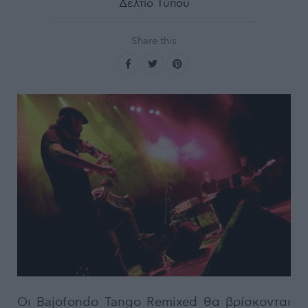
Δελτίο Τύπου
Share this
Οι Bajofondo Tango Remixed θα βρίσκονται