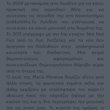
Το 2009 μετακόμισε στο Λονδίνο για να κάνει
πρακτική στο περιοδικό Wire και να
συνεχίσει τις σπουδές της στο πανεπιστήμιο
Goldsmiths.Το Λονδίνο την ενέπνευσε να
συνεχίσει να κάνει μουσική στο δωμάτιο της.
Το 2011 υπέγραψε με την hip ετικέτα Not Not
Fun από το Λος Άντζελες και τα νέα δεν
άργησαν να διαδοθούν στην underground
κοινότητα του διαδικτύου. Μια σειρά
δημοσιεύσεων, αφιερωμάτων και
συνεντεύξεων δημιουργήσανε θόρυβο γύρω
από το όνομα της.
Ο ήχος της Maria Minerva θυμίζει disco από
άλλη εποχή, τα φωνητικά γεμάτα echo και
delay γεμίζουν με ατμόσφαιρα τον χώρο.O
obscure ήχος της ταιριάζει άψογα με την
εικόνα της και η ίδια περιγράφει την μουσική
της ως avant pop. Το κορίτσι της ημέρας, η