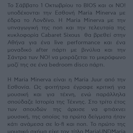
Το Σάββατο 1 Οκτωβρίου το ΒΙΟS και οι NO!
υποδέχονται την Εσθονή Maria Minerva με
έδρα το Λονδίνο. Η Maria Minerva με την
υπναγωγική της ποπ και την τελευταία της
κυκλοφορία Cabaret Sixous θα βρεθεί στην
Αθήνα για ένα live performance και ένα
μοναδικό after πάρτι με βινύλια και την
Σάντρα των ΝΟ! να μοιράζεται το μικρόφωνο
μαζί της σε ένα bedroom disco πάρτι.
Η Maria Minerva είναι η Μaria Juur από την
Εσθονία. Ως φοιτήτρια έγραφε κριτική για
μουσική και για τέχνη, ενώ παράλληλα
σπούδαζε Ιστορία της Τέχνης. Στο τρίτο έτος
των σπουδών της άρχισε να φτιάχνει
μουσική, της οποίας τα πρώτα δείγματα ήταν
κάτι ανάμεσα σε lo-fi και ποπ. Το πρώτο της
μουσικό σχήμα είχε τον τίτλο MariaUNDMaria