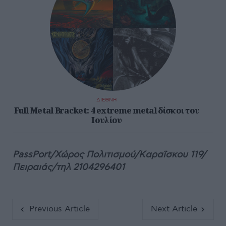
ΔΙΕΘΝΗ
Full Metal Bracket: 4 extreme metal δίσκοι του
Ιουλίου
PassPort/Xώρος Πολιτισμού/Kαραϊσκου 119/
Πειραιάς/τηλ 2104296401
Previous Article
Next Article