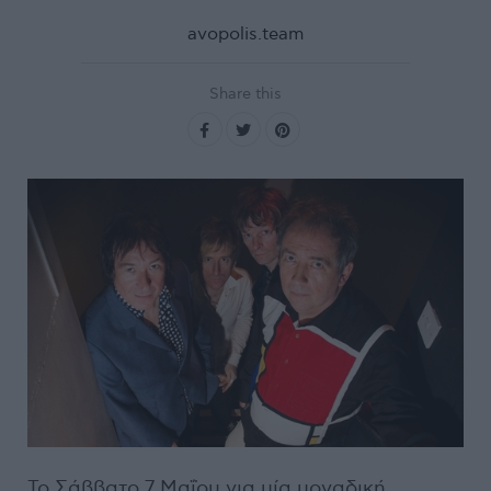
avopolis.team
Share this
Το Σάββατο 7 Μαΐου για μία μοναδική