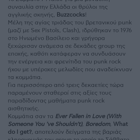
συναυλία στην Ελλάδα οι θρύλοι της
αγγλικής σκηνής,
Buzzcocks
!
Μέλη της αγίας τριάδας του βρετανικού punk
(μαζί με Sex Pistols, Clash), ιδρύθηκαν το 1976
στο Ηνωμένο Βασίλειο και γρήγορα
ξεχώρισαν ανάμεσα σε δεκάδες group της
εποχής, καθότι κατάφεραν να συνδυάσουν
την ενέργεια και φρενίτιδα του punk rock
ήχου με υπέροχες μελωδίες που αναδείκνυαν
τα κομμάτια.
Για περισσότερο από τρεις δεκαετίες τώρα
παραμένουν σταθεροί στις αξίες τους
παραδίδοντας μαθήματα punk rock
αισθητικής.
Κομμάτια σαν τα
Ever Fallen in Love (With
Someone You 've Shouldn't)
,
Boredom
,
What
do I get?
,
αποτελούν δείγματα της βαριάς
κληρονομιάς του group το οποίο το Σάββατο