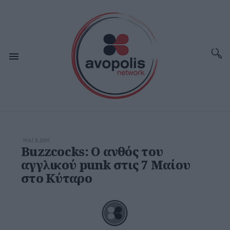
ΜΆΙ 5,2011
Buzzcocks: Ο ανθός του
αγγλικού punk στις 7 Μαίου
στο Κύταρο