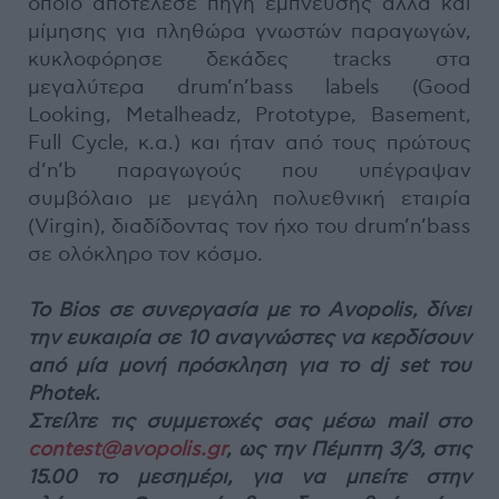
οποίο αποτέλεσε πηγή έμπνευσης αλλά και
μίμησης για πληθώρα γνωστών παραγωγών,
κυκλοφόρησε δεκάδες tracks στα
μεγαλύτερα drum’n’bass labels (Good
Looking, Metalheadz, Prototype, Basement,
Full Cycle, κ.α.) και ήταν από τους πρώτους
d’n’b παραγωγούς που υπέγραψαν
συμβόλαιο με μεγάλη πολυεθνική εταιρία
(Virgin), διαδίδοντας τον ήχο του drum’n’bass
σε ολόκληρο τον κόσμο.
Το Bios σε συνεργασία με το Αvopolis, δίνει
την ευκαιρία σε 10 αναγνώστες να κερδίσουν
από μία μονή πρόσκληση για το dj set του
Photek.
Στείλτε τις συμμετοχές σας μέσω mail στο
contest@avopolis.gr
, ως την Πέμπτη 3/3, στις
15.00 το μεσημέρι, για να μπείτε στην