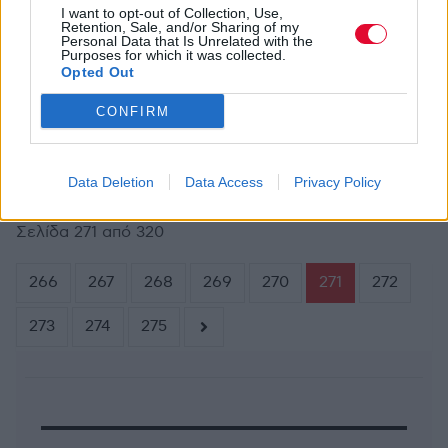
I want to opt-out of Collection, Use,
Retention, Sale, and/or Sharing of my
Personal Data that Is Unrelated with the
Purposes for which it was collected.
ΔΕΛΤΊΟ ΤΎΠΟΥ
ΙΟΥΛ 9,2012
Opted Out
To Τζιτζίκι του Κ. Βήτα
CONFIRM
Video:
{youtube}uuU4nbpDK_U{/youtube}
Data Deletion
Data Access
Privacy Policy
Σελίδα 271 από 320
266
267
268
269
270
271
272
273
274
275