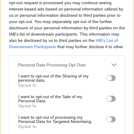
Live στο σπίτι της έδωσε η Ελένη
opt-out request is processed you may continue seeing
Τσαλιγοπούλου
interest-based ads based on personal information utilized by
us or personal information disclosed to third parties prior to
your opt-out. You may separately opt-out of the further
disclosure of your personal information by third parties on the
IAB’s list of downstream participants. This information may
ΔΕΛΤΊΟ ΤΎΠΟΥ
ΙΟΥΛ 11,2012
also be disclosed by us to third parties on the
IAB’s List of
Νέο video clip από τους Onirama
Downstream Participants
that may further disclose it to other
third parties.
Video:
{youtube}ojdR29L283k{/youtube}
Personal Data Processing Opt Outs
I want to opt-out of the Sharing of my
personal data.
ΔΕΛΤΊΟ ΤΎΠΟΥ
ΙΟΥΛ 11,2012
Opted In
Οι One Leg Mary από την Spinalonga Records
I want to opt-out of the Sale of my
Personal Data.
Opted In
I want to opt-out of processing my
ΔΕΛΤΊΟ ΤΎΠΟΥ
ΙΟΥΛ 9,2012
Personal Data for Targeted Advertising.
Οι εκλεκτοί καλεσμένοι του Γρηγόρη Πολύζου
Opted In