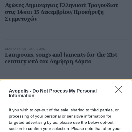
Αγώνες Δημιουργίας Ελληνικού Τραγουδιού
στις 14 και 15 Δεκεμβρίου/ Προκήρυξη
Συμμετοχών
ΔΕΛΤΊΟ ΤΎΠΟΥ
ΙΟΥΛ 19,2012
Lampoons, songs and laments for the 21st
century από τον Δημήτρη Λάμπο
Avopolis -
Do Not Process My Personal
ΔΕΛΤΊΟ ΤΎΠΟΥ
ΙΟΥΛ 16,2012
Information
Pleq και Lüüp μοιράζονται νέα κυκλοφορία
If you wish to opt-out of the sale, sharing to third parties, or
processing of your personal or sensitive information for
targeted advertising by us, please use the below opt-out
ΔΕΛΤΊΟ ΤΎΠΟΥ
ΙΟΥΛ 12,2012
section to confirm your selection. Please note that after your