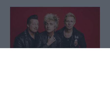
Οι Green Day απέκτησαν το δικό τους
24ωρο κανάλι στο YouTube με σπάνιο
αρχειακό υλικό
Aφιερωμένο αποκλειστικά στην ιστορία και τη
μουσική τους.