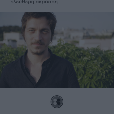
ελεύθερη ακρόαση.