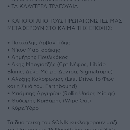
• ΤΑ ΚΑΛΥΤΕΡΑ ΤΡΑΓΟΥΔΙΑ
• ΚΑΠΟΙΟΙ ΑΠΟ ΤΟΥΣ ΠΡΩΤΑΓΩΝΙΣΤΕΣ ΜΑΣ
ΜΕΤΑΦΕΡΟΥΝ ΣΤΟ ΚΛΙΜΑ ΤΗΣ ΕΠΟΧΗΣ:
• Πασχάλης Αρβανιτίδης
• Νίκος Μαστοράκης
• Δημήτρης Πουλικάκος
• Άκης Μπογιατζής (Cpt Νέφος, Libido
Blume, Δέκα Μέτρα Δέντρα, Sigmatropic)
• Αλέξης Καλοφωλιάς (Last Drive, To Φως
και η Σκιά του, Earthbound)
• Μπάμπης Αργυρίου (Rollin Under, Mic.gr)
• Θοδωρής Κριθάρης (Wipe Out)
• Κόρε.Ύδρο
Τα δύο τεύχη του SONIK κυκλοφορούν μαζί
την Παρασκευή 16 Νοεμβρίου, με τιμή 8,50