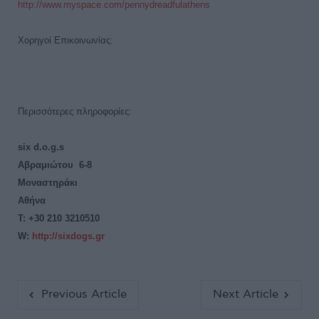
http
://www
.myspace
.com
/pennydreadfulathens
Χορηγοί Επικοινωνίας:
Περισσότερες πληροφορίες:
six d.o.g.s
Αβραμιώτου
6-8
Μοναστηράκι
Αθήνα
T: +30 210 3210510
W:
http://sixdogs.gr
Previous Article
Next Article