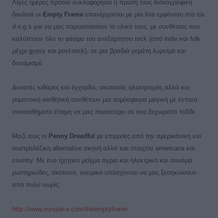
Λίγες ημέρες προτού κυκλοφορήσει η πρώτη τους δισκογραφική
δουλειά οι
Empty
Frame
επανέρχονται με μία
live
εμφάνιση στο
six
d
.
o
.
g
.
s
για να μας παρουσιάσουν το υλικό τους, με συνθέσεις που
καλύπτουν όλο το φάσμα του ανεξάρτητου
rock
(από
indie
και
folk
μέχρι
gypsy
και
post
-
rock
), σε μια βραδιά γεμάτη λυρισμό και
δυναμισμό.
Δυνατές κιθάρες και έγχορδα, σκοτεινός ηλεκτρισμός αλλά και
ρομαντική αισθητική συνθέτουν μια ατμόσφαιρα μαγική με έντονα
συναισθήματα έτοιμη να μας παρασύρει σε ένα ξεχωριστό ταξίδι.
Μαζί τους οι
Penny
Dreadful
με επιρροές από την αμερικάνικη και
αυστραλέζικη
alternative
σκηνή αλλά και στοιχεία
americana
και
country
. Με ένα ηχητικό μείγμα άγριο και ηλεκτρικό και συνάμα
μυστηριώδες, σκοτεινό, ονειρικό υπόσχονται να μας ξεσηκώσουν
από πολύ νωρίς.
http
://www
.myspace
.com
/theemptyframe