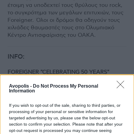
έτοιμη να υποδεχτεί τους θρύλους του rock,
το συγκρότημα των μεγάλων επιτυχιών, τους
Foreigner. Όλοι οι δρόμοι θα οδηγούν τους
χιλιάδες θαυμαστές τους στο Ολυμπιακό
Κέντρο Αντισφαίρισης του ΟΑΚΑ.
INFO:
FOREIGNER "CELEBRATING 50 YEARS"
Avopolis -
Do Not Process My Personal
Opening Act:
Κώστας Τουρνάς
Information
ΟΑΚΑ – ΟΛΥΜΠΙΑΚΟ ΚΕΝΤΡΟ
If you wish to opt-out of the sale, sharing to third parties, or
ΑΝΤΙΣΦΑΙΡΙΣΗΣ
processing of your personal or sensitive information for
(ΤΕΝΝΙΣ
targeted advertising by us, please use the below opt-out
ΟΑΚΑ)
https://maps.app.goo.gl/WrjpFMLSctD6
section to confirm your selection. Please note that after your
opt-out request is processed you may continue seeing