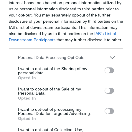
interest-based ads based on personal information utilized by
27 ΙΟΥΝΙΟΥ 2026
us or personal information disclosed to third parties prior to
your opt-out. You may separately opt-out of the further
Κλείστε έγκαιρα το εισιτήριο σας:
disclosure of your personal information by third parties on the
https://www.ticketservices.gr/event/foreigner/?
IAB’s list of downstream participants. This information may
also be disclosed by us to third parties on the
IAB’s List of
lang=el
Downstream Participants
that may further disclose it to other
third parties.
Μια παραγωγή της Stellar Productions
Personal Data Processing Opt Outs
I want to opt-out of the Sharing of my
personal data.
Opted In
Previous Article
Next Article
I want to opt-out of the Sale of my
Personal Data.
Opted In
I want to opt-out of processing my
Personal Data for Targeted Advertising.
Opted In
I want to opt-out of Collection, Use,