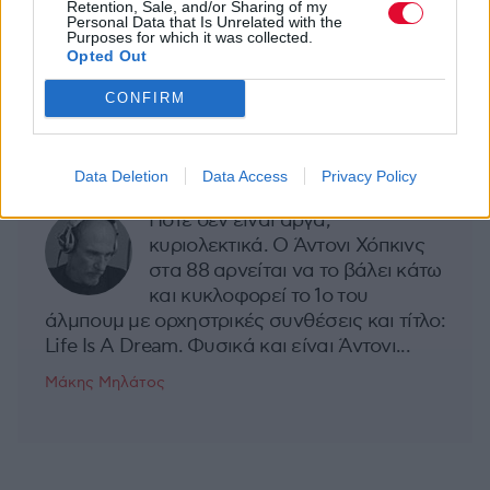
Retention, Sale, and/or Sharing of my
Personal Data that Is Unrelated with the
Ακολούθησε το Avopolis Network στο
Purposes for which it was collected.
Opted Out
Google News
CONFIRM
MOOD OF THE DAY
Data Deletion
Data Access
Privacy Policy
Ποτέ δεν είναι αργά,
κυριολεκτικά. Ο Άντονι Χόπκινς
στα 88 αρνείται να το βάλει κάτω
και κυκλοφορεί το 1ο του
άλμπουμ με ορχηστρικές συνθέσεις και τίτλο:
Life Is A Dream. Φυσικά και είναι Άντονι...
Μάκης Μηλάτος