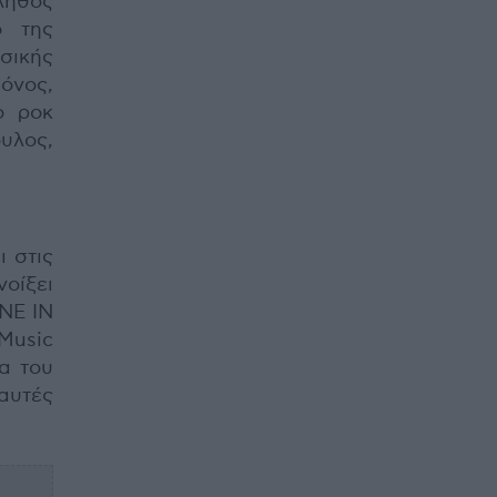
λήθος
ο της
ικής
όνος,
ο ροκ
ουλος,
ι στις
οίξει
NE IN
 Music
ια του
 αυτές