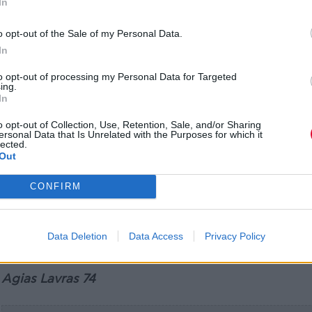
In
o opt-out of the Sale of my Personal Data.
In
to opt-out of processing my Personal Data for Targeted
ing.
In
o opt-out of Collection, Use, Retention, Sale, and/or Sharing
ersonal Data that Is Unrelated with the Purposes for which it
lected.
Out
CONFIRM
Data Deletion
Data Access
Privacy Policy
Music Works
Agias Lavras 74