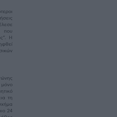
τεροι
ήσεις
έλεσε
 που
ς”. Η
ηφθεί
ικών
ντώνης
 μόνο
ητικό
ια τη
σχήμα
ιο 24