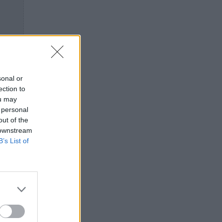
sonal or
ection to
ou may
 personal
out of the
 downstream
B’s List of