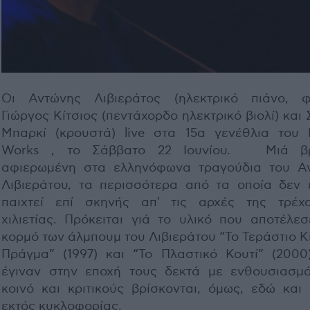
Οι Αντώνης Λιβιεράτος (ηλεκτρικό πιάνο, φ
Γιώργος Κίτσιος (πεντάχορδο ηλεκτρικό βιολί) και
Μπαρκί (κρουστά) live στα 15α γενέθλια του 
Works , το Σάββατο 22 Ιουνίου. Μιά βρ
αφιερωμένη στα ελληνόφωνα τραγούδια του Α
Λιβιεράτου, τα περισσότερα από τα οποία δεν 
παιχτεί επί σκηνής απ' τις αρχές της τρέχ
χιλιετίας. Πρόκειται γιά το υλικό που αποτέλεσ
κορμό των άλμπουμ του Λιβιεράτου “Το Τεράστιο Κ
Πράγμα” (1997) και “Το Πλαστικό Κουτί” (2000
έγιναν στην εποχή τους δεκτά με ενθουσιασμ
κοινό και κριτικούς βρίσκονται, όμως, εδώ και 
εκτός κυκλοφορίας.