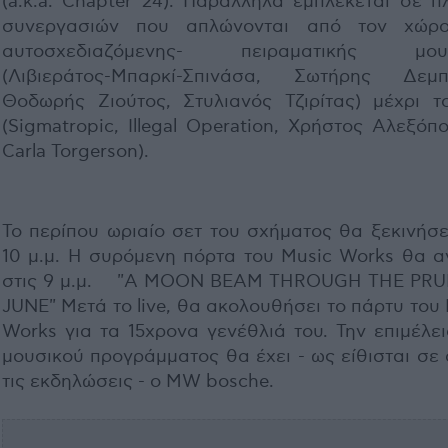
(a.k.a. Chapter 24). Παράλληλα εμπλέκεται σε π
συνεργασιών που απλώνονται από τον χώρ
αυτοσχεδιαζόμενης- πειραματικής μουσ
(Λιβιεράτος-Μπαρκί-Σπινάσα, Σωτήρης Δεμπ
Θοδωρής Ζιούτος, Στυλιανός Τζιρίτας) μέχρι τ
(Sigmatropic, Illegal Operation, Χρήστος Αλεξόπ
Carla Torgerson).
Το περίπου ωριαίο σετ του σχήματος θα ξεκινήσε
10 μ.μ. Η συρόμενη πόρτα του Music Works θα αν
στις 9 μ.μ. "A MOON BEAM THROUGH THE PRU
JUNE" Μετά το live, θα ακολουθήσει το πάρτυ του
Works για τα 15χρονα γενέθλιά του. Την επιμέλε
μουσικού προγράμματος θα έχει - ως είθισται σε
τις εκδηλώσεις - ο MW bosche.