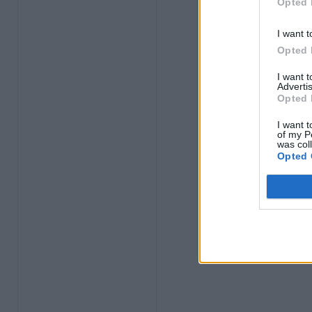
Opted 
I want t
Opted 
I want 
Advertis
Opted 
I want t
of my P
was col
Opted 