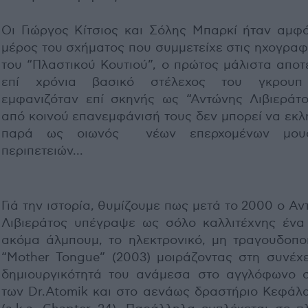
Οι Γιώργος Κίτσιος και Σόλης Μπαρκί ήταν αμφό
μέρος του σχήματος που συμμετείχε στις ηχογραφ
του “Πλαστικού Κουτιού”, ο πρώτος μάλιστα αποτ
επί χρόνια βασικό στέλεχος του γκρουπ
εμφανιζόταν επί σκηνής ως “Αντώνης Λιβιεράτο
από κοινού επανεμφάνισή τους δεν μπορεί να εκλ
παρά ως οιωνός νέων επερχομένων μουσ
περιπετειών...
Γιά την ιστορία, θυμίζουμε πως μετά το 2000 ο Α
Λιβιεράτος υπέγραψε ως σόλο καλλιτέχνης ένα
ακόμα άλμπουμ, το ηλεκτρονικό, μη τραγουδοποι
“Mother Tongue” (2003) μοιράζοντας στη συνέχε
δημιουργικότητά του ανάμεσα στο αγγλόφωνο 
των Dr.Atomik και στο αενάως δραστήριο Κεφάλα