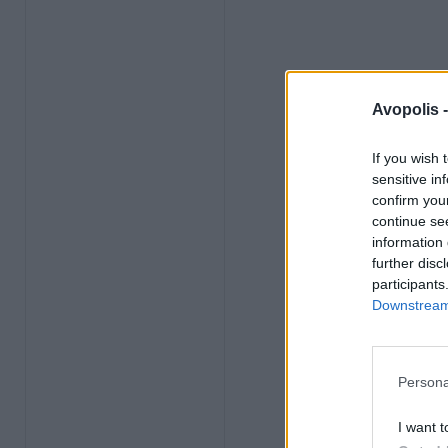
Avopolis 
If you wish 
sensitive in
confirm you
continue se
information 
further disc
participants
Downstream 
Persona
I want t