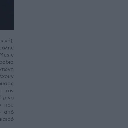
ωνή),
 Σόλης
Μusic
αδιά
ντώνη
έχουν
ουσας
ε τον
ίτρινο
) που
ό από
καιρό