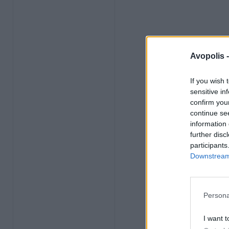
Avopolis 
If you wish 
sensitive in
confirm you
continue se
information 
further disc
participants
Downstream 
Persona
I want t