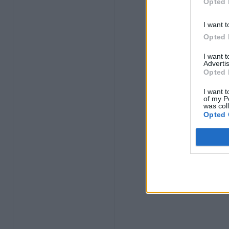
Opted 
I want t
Opted 
I want 
Advertis
Opted 
I want t
of my P
was col
Opted 