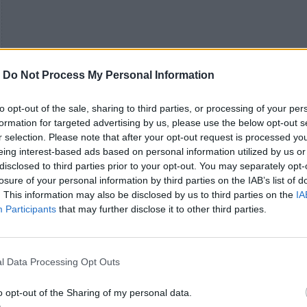
-
Do Not Process My Personal Information
to opt-out of the sale, sharing to third parties, or processing of your per
formation for targeted advertising by us, please use the below opt-out s
Είσοδος 3 ευρώ Στις 22:00
r selection. Please note that after your opt-out request is processed y
eing interest-based ads based on personal information utilized by us or
disclosed to third parties prior to your opt-out. You may separately opt-
losure of your personal information by third parties on the IAB’s list of
Previous Article
Next Art
. This information may also be disclosed by us to third parties on the
IA
Οι Dustbowl live στο
ERrOrS: Ματιές από
Participants
that may further disclose it to other third parties.
Floral το Σάββατο 18
την avant garde στη
Μαΐου
Knot την Πέμπτη 16
Μαΐου
l Data Processing Opt Outs
o opt-out of the Sharing of my personal data.