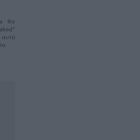
la θα
aked”
 αυτό
ία.