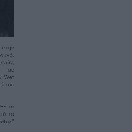
 στην
ουνό.
χνών,
ς με
y Wet
μάτισε
EP το
πό το
Detox”