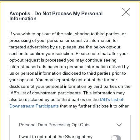
Avopolis -
Do Not Process My Personal
Information
Ακολούθησε το Avopolis Network στο
Google News
If you wish to opt-out of the sale, sharing to third parties, or
processing of your personal or sensitive information for
targeted advertising by us, please use the below opt-out
section to confirm your selection. Please note that after your
opt-out request is processed you may continue seeing
MOOD OF THE DAY
interest-based ads based on personal information utilized by
us or personal information disclosed to third parties prior to
Ποτέ δεν είναι αργά,
your opt-out. You may separately opt-out of the further
disclosure of your personal information by third parties on the
κυριολεκτικά. Ο Άντονι Χόπκινς
IAB’s list of downstream participants. This information may
στα 88 αρνείται να το βάλει κάτω
also be disclosed by us to third parties on the
IAB’s List of
και κυκλοφορεί το 1ο του
Downstream Participants
that may further disclose it to other
άλμπουμ με ορχηστρικές συνθέσεις και τίτλο:
third parties.
Life Is A Dream. Φυσικά και είναι Άντονι...
Personal Data Processing Opt Outs
Μάκης Μηλάτος
I want to opt-out of the Sharing of my