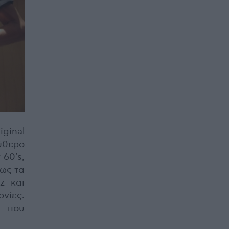
ginal
ύθερο
60's,
πως τα
z και
νίες.
ά που