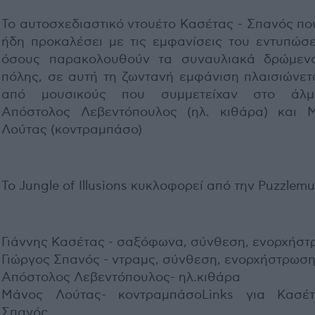
Το αυτοσχεδιαστικό ντουέτο Κασέτας - Σπανός πο
ήδη προκαλέσει με τις εμφανίσεις του εντυπώσε
όσους παρακολουθούν τα συναυλιακά δρώμεν
πόλης, σε αυτή τη ζωντανή εμφάνιση πλαισιώνετα
από μουσικούς που συμμετείχαν στο άλμ
Απόστολος Λεβεντόπουλος (ηλ. κιθάρα) και 
Λούτας (κοντραμπάσο)
Το Jungle of Illusions κυκλοφορεί από την Puzzlemu
Γιάννης Κασέτας - σαξόφωνα, σύνθεση, ενορχήσ
Γιώργος Σπανός - ντραμς, σύνθεση, ενορχήστρωσ
Απόστολος Λεβεντόπουλος- ηλ.κιθάρα
Μάνος Λούτας- κοντραμπάσοLinks για Κασέ
Σπανός