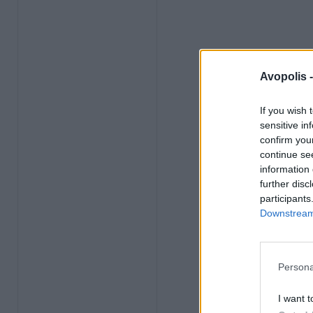
Avopolis 
If you wish 
sensitive in
confirm you
continue se
information 
further disc
participants
Downstream 
Persona
I want t