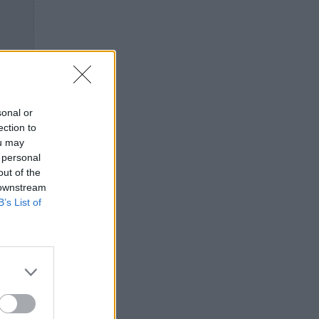
sonal or
ection to
ou may
 personal
out of the
 downstream
B’s List of