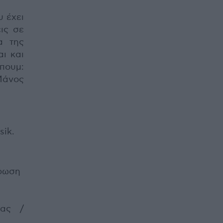
υ έχει
ις σε
α της
ι και
πουμ:
Μάνος
sik.
τρωση
η
τας /