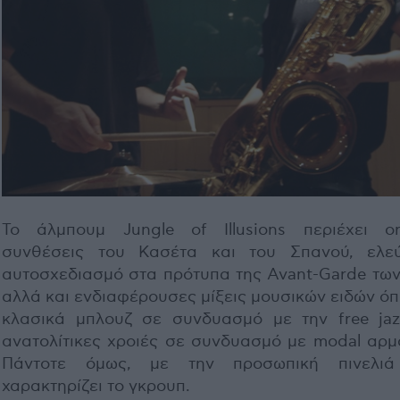
Το άλμπουμ Jungle of Illusions περιέχει ori
συνθέσεις του Κασέτα και του Σπανού, ελε
αυτοσχεδιασμό στα πρότυπα της Avant-Garde των 
αλλά και ενδιαφέρουσες μίξεις μουσικών ειδών ό
κλασικά μπλουζ σε συνδυασμό με την free jaz
ανατολίτικες χροιές σε συνδυασμό με modal αρμο
Πάντοτε όμως, με την προσωπική πινελι
χαρακτηρίζει το γκρουπ.