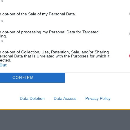
In
Καραϊσκάκη 31, Ψυρρή. Τηλ. 210 3221251
Είσοδος Ελεύθερη
o opt-out of the Sale of my Personal Data.
Ώρα έναρξης: 22.00
In
to opt-out of processing my Personal Data for Targeted
ing.
Previous Article
Next Art
In
Μουσικά Κύματα
H Αφροδίτη Μάνου
o opt-out of Collection, Use, Retention, Sale, and/or Sharing
ersonal Data that Is Unrelated with the Purposes for which it
2012 στη Νέα Μάκρη
στις 3 Ιούλιου στην
lected.
Τεχνόπολη
Out
CONFIRM
Data Deletion
Data Access
Privacy Policy