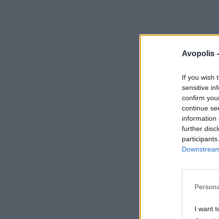
Avopolis 
If you wish 
sensitive in
confirm you
continue se
information 
further disc
participants
Downstream 
Persona
I want t