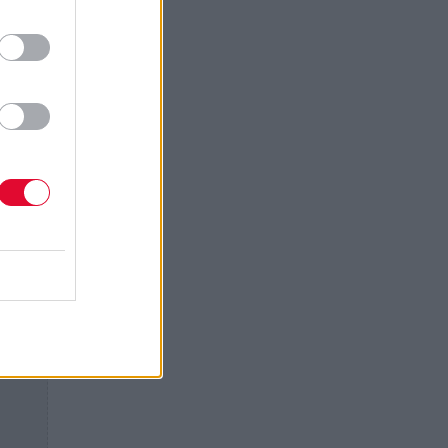
τοπίο
 είναι