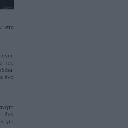
ν στο
τέγης
α που
δάκι,
σε ένα
ανήτη
ε ένα
ι για