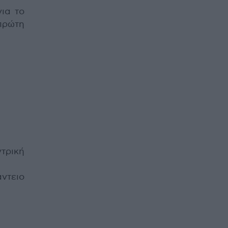
ια το
πρώτη
τρική
ντειο