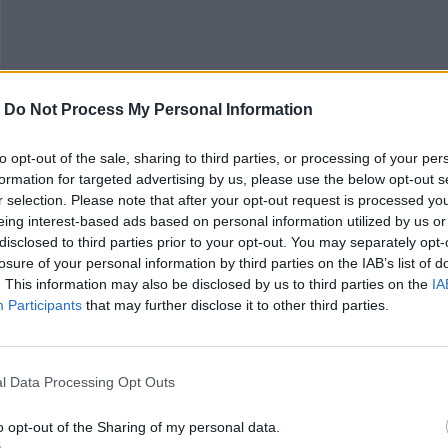
-
Do Not Process My Personal Information
to opt-out of the sale, sharing to third parties, or processing of your per
formation for targeted advertising by us, please use the below opt-out s
r selection. Please note that after your opt-out request is processed y
eing interest-based ads based on personal information utilized by us or
disclosed to third parties prior to your opt-out. You may separately opt-
Και τα δύο στοιχεία, ως ένα, συνθέτουν τοπί
losure of your personal information by third parties on the IAB’s list of
υπαρξιακής αναζήτησης του σύγχρονου ανθ
. This information may also be disclosed by us to third parties on the
IA
μέσω ρεαλιστικών γυρισμάτων σε συνδυασ
Participants
that may further disclose it to other third parties.
animation.
Όπως χαρακτηριστικά σημειώνει ο Κ. Βήτα
l Data Processing Opt Outs
Μετασχηματισμοί θα μπορούσαμε να πούμε πως 
μια ανάγνωση του έργου του Μάνου Χατζιδάκ
o opt-out of the Sharing of my personal data.