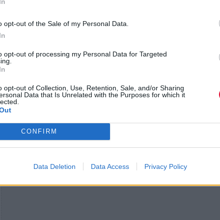
φαντάστηκα σαν μια περιπλάνηση σε ένα αστικό 
In
της Ευρώπης του σήμερα. Δεν είναι δικό μου έργο,
o opt-out of the Sale of my Personal Data.
ένα workshop ανάμεσα στον Χατζιδάκι και μένα».
In
to opt-out of processing my Personal Data for Targeted
ing.
In
o opt-out of Collection, Use, Retention, Sale, and/or Sharing
ersonal Data that Is Unrelated with the Purposes for which it
lected.
Out
CONFIRM
Data Deletion
Data Access
Privacy Policy