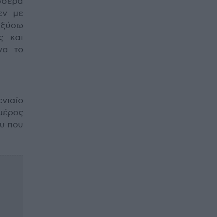
σσερα
εν με
 ξύσω
ς και
να το
νιαίο
μέρος
ου που