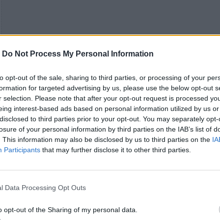
-
Do Not Process My Personal Information
to opt-out of the sale, sharing to third parties, or processing of your per
formation for targeted advertising by us, please use the below opt-out s
r selection. Please note that after your opt-out request is processed y
eing interest-based ads based on personal information utilized by us or
disclosed to third parties prior to your opt-out. You may separately opt-
losure of your personal information by third parties on the IAB’s list of
. This information may also be disclosed by us to third parties on the
IA
Participants
that may further disclose it to other third parties.
Η ταινία αναμένεται στις 19 Δεκεμβρίου 2025, με
μεγαλύτερη διάρκεια από το προηγούμενο κεφάλα
l Data Processing Opt Outs
Cameron
έχει ολοκληρώσει τα περισσότερα γυρίσ
και προετοιμάζει ήδη τα
Avatar 4
και
5
, για κυκλοφ
o opt-out of the Sharing of my personal data.
μέχρι το 2031.