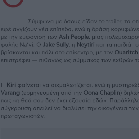
Σύμφωνα με όσους είδαν το trailer, τα οπ
εφέ αγγίζουν νέα επίπεδα, ενώ η δράση κορυφώνε
με την εμφάνιση των
Ash People
, μιας πολεμοχαρο
φυλής Na’vi. Ο
Jake Sully
, η
Neytiri
και τα παιδιά τ
βρίσκονται και πάλι στο επίκεντρο, με τον
Quaritch
επιστρέφει — πιθανώς ως σύμμαχος των εχθρών τ
Η
Kiri
φαίνεται να αιχμαλωτίζεται, ενώ η μυστηριώ
Varang
(ερμηνευμένη από την
Oona Chaplin
) δηλώ
πως «η θεά σου δεν έχει εξουσία εδώ». Παράλληλα
σύγκρουση απειλεί να διαλύσει την οικογένεια των
πρωταγωνιστών.