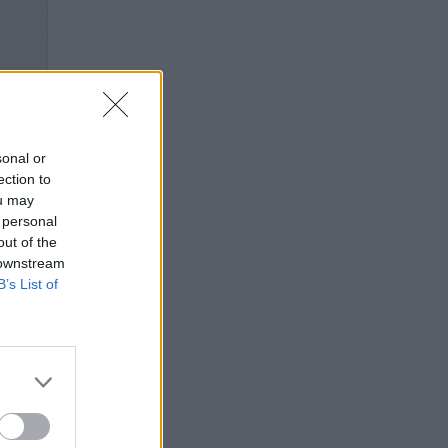
sonal or
ection to
ou may
 personal
out of the
 downstream
B’s List of
ιο. Ο
ματα
ορία