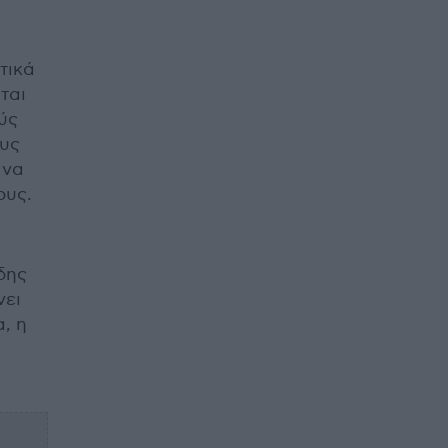
τικά
ται
ύς
ους
να
ους.
δης
νει
, η