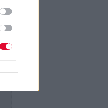
te
 την
ατα