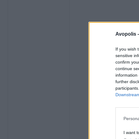
Avopolis 
If you wish 
sensitive in
confirm you
continue se
information 
further disc
participants
Downstream 
Persona
I want t