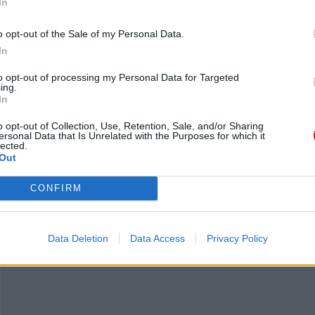
In
Το καστ περιλαμβάνει τους
Zoe Saldaña
,
Sam
o opt-out of the Sale of my Personal Data.
Worthington
,
Sigourney Weaver
,
Stephen Lang
,
Ka
In
Winslet
,
Cliff Curtis
και
David Thewlis
. Σύμφωνα με
to opt-out of processing my Personal Data for Targeted
επίσημη σύνοψη, η οικογένεια Sully θρηνεί τον
ing.
In
Neteyam
, ενώ έρχεται αντιμέτωπη με ηθικά διλήμμ
και έναν νέο, φλογερό εχθρό.
o opt-out of Collection, Use, Retention, Sale, and/or Sharing
ersonal Data that Is Unrelated with the Purposes for which it
lected.
Out
CONFIRM
Data Deletion
Data Access
Privacy Policy