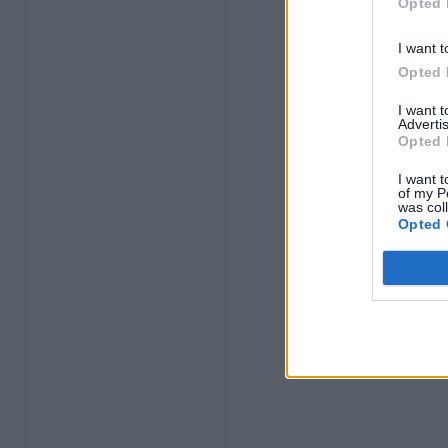
Opted 
I want t
Opted 
I want 
Advertis
Opted 
I want t
of my P
was col
Opted 