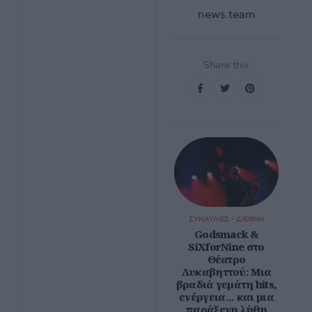
news.team
Share this
ΣΥΝΑΥΛΙΕΣ - ΔΙΕΘΝΗ
Godsmack &
SiXforNine στο
Θέατρο
Λυκαβηττού: Μια
βραδιά γεμάτη hits,
ενέργεια... και μια
παράξενη λήθη