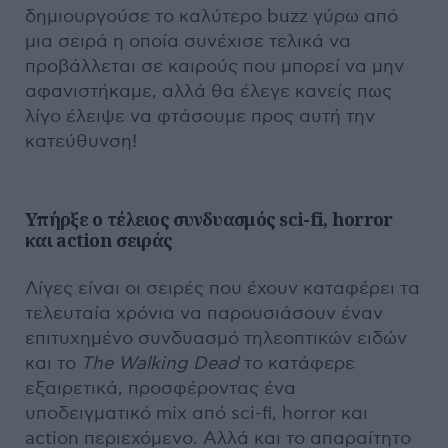
δημιουργούσε το καλύτερο buzz γύρω από
μια σειρά η οποία συνέχισε τελικά να
προβάλλεται σε καιρούς που μπορεί να μην
αφανιστήκαμε, αλλά θα έλεγε κανείς πως
λίγο έλειψε να φτάσουμε προς αυτή την
κατεύθυνση!
Υπήρξε ο τέλειος συνδυασμός
sci-
fi,
horror
και
action σειράς
Λίγες είναι οι σειρές που έχουν καταφέρει τα
τελευταία χρόνια να παρουσιάσουν έναν
επιτυχημένο συνδυασμό τηλεοπτικών ειδών
και το
The
Walking
Dead
το κατάφερε
εξαιρετικά, προσφέροντας ένα
υποδειγματικό mix από sci-fi, horror και
action περιεχόμενο. Αλλά και το απαραίτητο