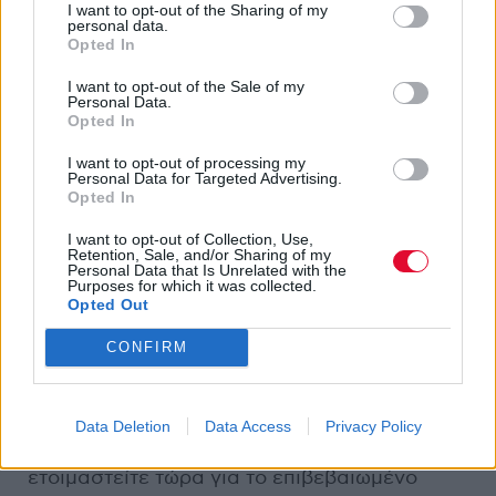
I want to opt-out of the Sharing of my
περίοδο 20 με 30 γαλόνια ψεύτικου αίματος
personal data.
ανά επεισόδιο και τους ηθοποιούς του να
Opted In
χρειάζονται κατά μέσο όρο 90 λεπτά για την
I want to opt-out of the Sale of my
προετοιμασία του makeup και των
Personal Data.
Opted In
προσθετικών τους!
I want to opt-out of processing my
Θα φέρει μια σειρά από πολυαναμενόμενα
Personal Data for Targeted Advertising.
Opted In
spin-
offs
I want to opt-out of Collection, Use,
Τα zombies δεν φαίνεται πως θα μας
Retention, Sale, and/or Sharing of my
Personal Data that Is Unrelated with the
αφήσουν σύντομα μετά την προβολή του
Purposes for which it was collected.
Opted Out
τελευταίου επεισοδίου του
The
Walking
Dead
, μιας που η επιτυχία της σειράς
CONFIRM
αποτελεί την κατάλληλη αφορμή για τη
δημιουργία μερικών πολυαναμενόμενων
spin-off shows. Με το
Fear
the
Walking
Dead
Data Deletion
Data Access
Privacy Policy
να προβάλλεται ήδη εδώ και καιρό,
ετοιμαστείτε τώρα για το επιβεβαιωμένο