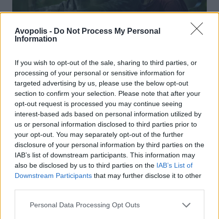
Avopolis -
Do Not Process My Personal
Information
If you wish to opt-out of the sale, sharing to third parties, or
processing of your personal or sensitive information for
Πήγε τα
special
effects ένα βήμα παρακάτω
targeted advertising by us, please use the below opt-out
section to confirm your selection. Please note that after your
Το
The
Walking
Dead
δεν είναι ούτε το
opt-out request is processed you may continue seeing
interest-based ads based on personal information utilized by
πρώτο, ούτε και το τελευταίο τηλεοπτικό
us or personal information disclosed to third parties prior to
δείγμα sci-fi και zombie related σειράς, είναι
your opt-out. You may separately opt-out of the further
όμως ένα από τα κορυφαία όσον αφορά τη
disclosure of your personal information by third parties on the
διαχείριση των special effects του από την
IAB’s list of downstream participants. This information may
αρχή του, μέχρι φυσικά τον τελευταίο κύκλο
also be disclosed by us to third parties on the
IAB’s List of
Downstream Participants
that may further disclose it to other
του. Από το makeup και τα κοστούμια, μέχρι
third parties.
τα δυνατά stunts και το CGI του, αποτέλεσε
το τέλειο δείγμα ρεαλισμού στη μικρή οθόνη,
Personal Data Processing Opt Outs
με το συνεργείο του να χρησιμοποιεί για μια