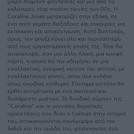
μικρό διαμάντι φαντασίας και μια από τις
καλύτερες stop-motion ταινίες των 00ς. Η
Coraline Jones μετακομίζει στην εξοχή, σε
ένα σπίτι γεμάτο διεξόδους και ευκαιρίες για
εκτόνωση και αποκέντρωση. Αυτό δυστυχώς,
όμως, την αποξενώνει όλο και περισσότερο
από τους εργασιομανείς γονείς της. Τότε θα
ανακαλύψει, σαν μια άλλη Αλίκη, μια κρυφή
πόρτα, η οποία θα την οδηγήσει σε μια
εναλλακτική, ονειρική version του σπιτιού, με
εναλλακτικούς γονείς, όπου όλα κυλάνε
όπως ακριβώς επιθυμεί. Σύντομα ωστόσο θα
έρθει αντιμέτωπη με ένα σκοτεινό και
δυσάρεστο μυστικό. Το δυαδικό σύμπαν της
‘’Coraline’’ και οι γενναίες θεματικές
προεκτάσεις που δίνει ο Gaiman στην ιστορία
του, οπτικοποιούνται πανέμορφα από τον
Selick και την ομάδα του, φτιάχνοντας ένα