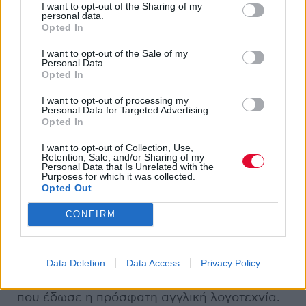
I want to opt-out of the Sharing of my
personal data.
Opted In
I want to opt-out of the Sale of my
Personal Data.
Opted In
I want to opt-out of processing my
Personal Data for Targeted Advertising.
Opted In
Η ιστορία ενός δαίμονα κι ενός αγγέλου, οι
οποίοι προσπαθούν να αποτρέψουν τον
I want to opt-out of Collection, Use,
Retention, Sale, and/or Sharing of my
ερχομό του Αντίχριστου και της Αποκάλυψης,
Personal Data that Is Unrelated with the
Purposes for which it was collected.
θα μπορούσε σαν ιδέα να μετατραπεί σε ένα
Opted Out
πρώτης τάξεως μεταφυσικό βιβλίο
θρησκευτικού τρόμου. Όταν όμως αυτή η
CONFIRM
ιδέα προέρχεται από τη συγγραφική
σύμπραξη
Terry Pratchett
και Neil Gaiman, το
‘’Good Omens’’ του 1990 καταλήγει μια από
Data Deletion
Data Access
Privacy Policy
τις πιο ευφάνταστες και αστείες κωμωδίες
που έδωσε η πρόσφατη αγγλική λογοτεχνία.