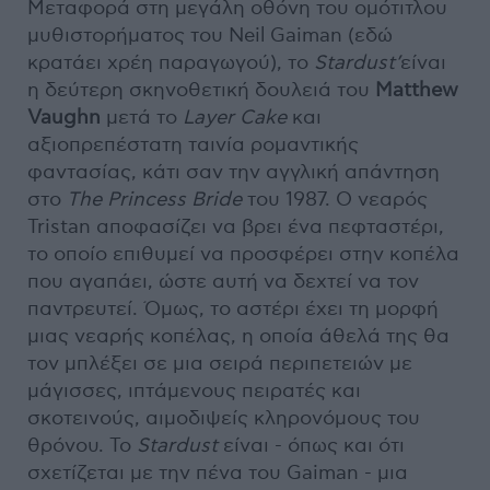
Μεταφορά στη μεγάλη οθόνη του ομότιτλου
μυθιστορήματος του Neil Gaiman (εδώ
κρατάει χρέη παραγωγού), το
Stardust’
είναι
η δεύτερη σκηνοθετική δουλειά του
Matthew
Vaughn
μετά το
Layer Cake
και
αξιοπρεπέστατη ταινία ρομαντικής
φαντασίας, κάτι σαν την αγγλική απάντηση
στο
The Princess Bride
του 1987. O νεαρός
Tristan αποφασίζει να βρει ένα πεφταστέρι,
το οποίο επιθυμεί να προσφέρει στην κοπέλα
που αγαπάει, ώστε αυτή να δεχτεί να τον
παντρευτεί. Όμως, το αστέρι έχει τη μορφή
μιας νεαρής κοπέλας, η οποία άθελά της θα
τον μπλέξει σε μια σειρά περιπετειών με
μάγισσες, ιπτάμενους πειρατές και
σκοτεινούς, αιμοδιψείς κληρονόμους του
θρόνου. Το
Stardust
είναι - όπως και ότι
σχετίζεται με την πένα του Gaiman - μια