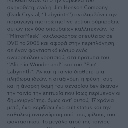
McKean κάθεται στην καρέκλα του
σκηνοθέτη, ενώ η Jim Henson Company
(Dark Crystal, ‘’Labyrinth’’) αναλαμβάνει την
παραγωγή της πρώτης live-action σύμπραξης
αυτών των δύο σπουδαίων καλλιτεχνών. Το
‘’MirrorMask’’ κυκλοφόρησε απευθείας σε
DVD το 2005 και αφορά στην περιπλάνηση
σε έναν φανταστικό κόσμο ενός
ονειροπόλου κοριτσιού, στα πρότυπα του
‘’Alice in Wonderland’’ και του ‘’Pan’
Labyrinth’’. Αν και η ταινία διαθέτει μια
πληθώρα ιδεών, η αταξινόμητη φύση τους
και η άναρχη δομή του σεναρίου δεν έκαναν
την ταινία την επιτυχία που ίσως περίμεναν οι
δημιουργοί της, όμως αντ’ αυτού, 17 χρόνια
μετά, έχει κερδίσει ένα cult status και την
καθολική αναγνώριση από τους φίλους του
φανταστικού. Το μεγάλο ατού της ταινίας