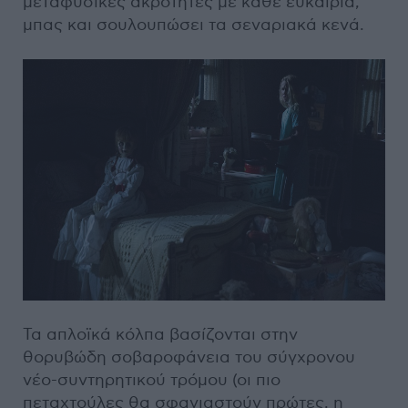
μεταφυσικές ακρότητες με κάθε ευκαιρία,
μπας και σουλουπώσει τα σεναριακά κενά.
Τα απλοϊκά κόλπα βασίζονται στην
θορυβώδη σοβαροφάνεια του σύγχρονου
νέο-συντηρητικού τρόμου (οι πιο
πεταχτούλες θα σφαγιαστούν πρώτες, η