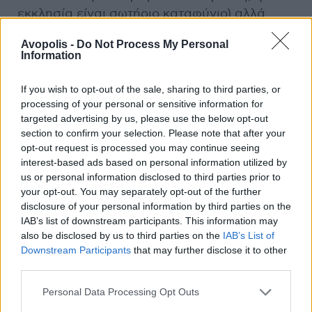
εκκλησία είναι σωτήριο καταφύγιο) αλλά
μακάβριες εικόνες κουράζουν ήδη από την
Avopolis -
Do Not Process My Personal
πρώτη μισή ώρα της ταινίας. Στο τέλος όμως
Information
δεν μένει καμία ελπίδα για τις καταραμένες
ψυχές και καμία ελπίδα για το genre του
If you wish to opt-out of the sale, sharing to third parties, or
τρόμου καθώς οι παραγωγοί των ταινιών
processing of your personal or sensitive information for
ετοιμάζουν το «The Nun» και το «The
targeted advertising by us, please use the below opt-out
section to confirm your selection. Please note that after your
Crooked Man». Κρατήστε μικρό καλάθι.
opt-out request is processed you may continue seeing
interest-based ads based on personal information utilized by
Ένα Κάποιο Τέλος (The Sense of an Ending) **
us or personal information disclosed to third parties prior to
your opt-out. You may separately opt-out of the further
disclosure of your personal information by third parties on the
IAB’s list of downstream participants. This information may
also be disclosed by us to third parties on the
IAB’s List of
Downstream Participants
that may further disclose it to other
third parties.
Personal Data Processing Opt Outs