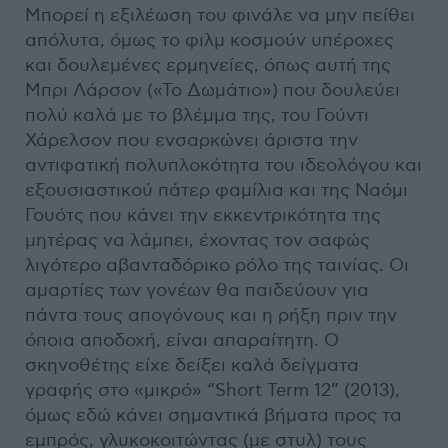
Μπορεί η εξιλέωση του φινάλε να μην πείθει
απόλυτα, όμως το φιλμ κοσμούν υπέροχες
και δουλεμένες ερμηνείες, όπως αυτή της
Μπρι Λάρσον («Το Δωμάτιο») που δουλεύει
πολύ καλά με το βλέμμα της, του Γούντι
Χάρελσον που ενσαρκώνει άριστα την
αντιφατική πολυπλοκότητα του ιδεολόγου και
εξουσιαστικού πάτερ φαμίλια και της Ναόμι
Γουότς που κάνει την εκκεντρικότητα της
μητέρας να λάμπει, έχοντας τον σαφώς
λιγότερο αβανταδόρικο ρόλο της ταινίας. Οι
αμαρτίες των γονέων θα παιδεύουν για
πάντα τους απογόνους και η ρήξη πριν την
όποια αποδοχή, είναι απαραίτητη. Ο
σκηνοθέτης είχε δείξει καλά δείγματα
γραφής στο «μικρό» “Short Term 12” (2013),
όμως εδώ κάνει σημαντικά βήματα προς τα
εμπρός, γλυκοκοιτώντας (με στυλ) τους