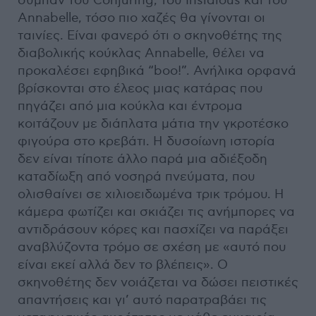
σύμπαν του Conjuring, του Insidious και του
Annabelle, τόσο πιο χαζές θα γίνονται οι
ταινίες. Είναι φανερό ότι ο σκηνοθέτης της
διαβολικής κούκλας Annabelle, θέλει να
προκαλέσει εφηβικά “boo!”. Ανήλικα ορφανά
βρίσκονται στο έλεος μιας κατάρας που
πηγάζει από μια κούκλα και έντρομα
κοιτάζουν με διάπλατα μάτια την γκροτέσκο
φιγούρα στο κρεβάτι. Η δυσοίωνη ιστορία
δεν είναι τίποτε άλλο παρά μια αδιέξοδη
καταδίωξη από νοσηρά πνεύματα, που
ολισθαίνει σε χιλιοειδωμένα τρικ τρόμου. Η
κάμερα φωτίζει και σκιάζει τις ανήμπορες να
αντιδράσουν κόρες και πασχίζει να παράξει
αναβλύζοντα τρόμο σε σχέση με «αυτό που
είναι εκεί αλλά δεν το βλέπεις». Ο
σκηνοθέτης δεν νοιάζεται να δώσει πειστικές
απαντήσεις και γι’ αυτό παρατραβάει τις